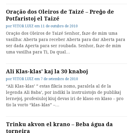
Oração dos Oleiros de Taizé – Preĝo de
Potfaristoj el Taizé
por
VITOR LUIZ
em
11 de outubro de 2010
Oração dos Oleiros de Taizé Senhor, faze de mim uma
vasilha: Aberta para receber Aberta para dar Aberta para
ser dada Aperta para ser roubada. Senhor, faze de mim
uma vasilha para Ti, Da qual…
Ali Klas-klas' kaj la 30 knaboj
por
VITOR LUIZ
em
7 de setembro de 2010
“Ali Klas-klas’ ” estas fikcia nomo, paralela al de la
legenda Ali Baba’, por indiki la instruistojn de publikaj
lernejoj, profesiuloj kiuj devas iri de klaso en klaso – pro
tio la vorto “klas-klas” –…
Trinku akvon el krano – Beba água da
torneira