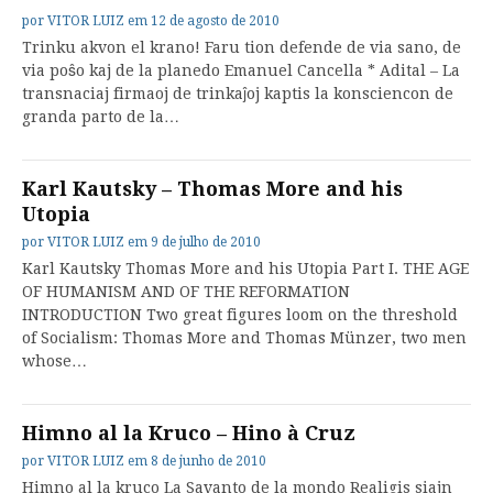
por
VITOR LUIZ
em
12 de agosto de 2010
Trinku akvon el krano! Faru tion defende de via sano, de
via poŝo kaj de la planedo Emanuel Cancella * Adital – La
transnaciaj firmaoj de trinkaĵoj kaptis la konsciencon de
granda parto de la…
Karl Kautsky – Thomas More and his
Utopia
por
VITOR LUIZ
em
9 de julho de 2010
Karl Kautsky Thomas More and his Utopia Part I. THE AGE
OF HUMANISM AND OF THE REFORMATION
INTRODUCTION Two great figures loom on the threshold
of Socialism: Thomas More and Thomas Münzer, two men
whose…
Himno al la Kruco – Hino à Cruz
por
VITOR LUIZ
em
8 de junho de 2010
Himno al la kruco La Savanto de la mondo Realigis siajn