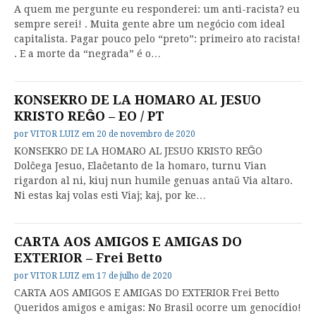
A quem me pergunte eu responderei: um anti-racista? eu
sempre serei! . Muita gente abre um negócio com ideal
capitalista. Pagar pouco pelo “preto”: primeiro ato racista!
. E a morte da “negrada” é o…
KONSEKRO DE LA HOMARO AL JESUO
KRISTO REĜO – EO / PT
por
VITOR LUIZ
em
20 de novembro de 2020
KONSEKRO DE LA HOMARO AL JESUO KRISTO REĜO
Dolĉega Jesuo, Elaĉetanto de la homaro, turnu Vian
rigardon al ni, kiuj nun humile genuas antaŭ Via altaro.
Ni estas kaj volas esti Viaj; kaj, por ke…
CARTA AOS AMIGOS E AMIGAS DO
EXTERIOR – Frei Betto
por
VITOR LUIZ
em
17 de julho de 2020
CARTA AOS AMIGOS E AMIGAS DO EXTERIOR Frei Betto
Queridos amigos e amigas: No Brasil ocorre um genocídio!