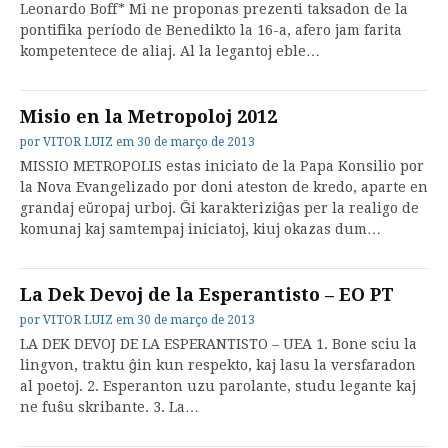
Leonardo Boff* Mi ne proponas prezenti taksadon de la
pontifika período de Benedikto la 16-a, afero jam farita
kompetentece de aliaj. Al la legantoj eble…
Misio en la Metropoloj 2012
por
VITOR LUIZ
em
30 de março de 2013
MISSIO METROPOLIS estas iniciato de la Papa Konsilio por
la Nova Evangelizado por doni ateston de kredo, aparte en
grandaj eŭropaj urboj. Ĝi karakteriziĝas per la realigo de
komunaj kaj samtempaj iniciatoj, kiuj okazas dum…
La Dek Devoj de la Esperantisto – EO PT
por
VITOR LUIZ
em
30 de março de 2013
LA DEK DEVOJ DE LA ESPERANTISTO – UEA 1. Bone sciu la
lingvon, traktu ĝin kun respekto, kaj lasu la versfaradon
al poetoj. 2. Esperanton uzu parolante, studu legante kaj
ne fuŝu skribante. 3. La…