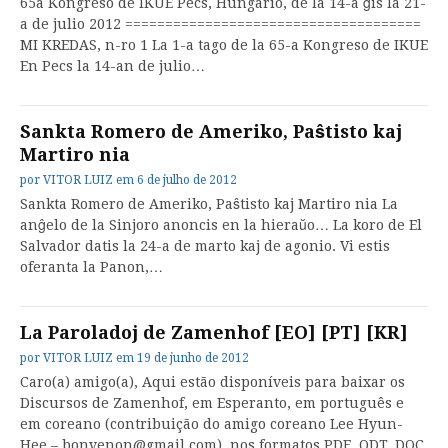
65a Kongreso de IKUE Pécs, Hungario, de la 14-a ĝis la 21-
a de julio 2012 =====================================
MI KREDAS, n-ro 1 La 1-a tago de la 65-a Kongreso de IKUE
En Pecs la 14-an de julio…
Sankta Romero de Ameriko, Paŝtisto kaj
Martiro nia
por
VITOR LUIZ
em
6 de julho de 2012
Sankta Romero de Ameriko, Paŝtisto kaj Martiro nia La
anĝelo de la Sinjoro anoncis en la hieraŭo… La koro de El
Salvador datis la 24-a de marto kaj de agonio. Vi estis
oferanta la Panon,…
La Paroladoj de Zamenhof [EO] [PT] [KR]
por
VITOR LUIZ
em
19 de junho de 2012
Caro(a) amigo(a), Aqui estão disponíveis para baixar os
Discursos de Zamenhof, em Esperanto, em português e
em coreano (contribuição do amigo coreano Lee Hyun-
Hee – bonvenon@gmail.com), nos formatos PDF, ODT, DOC