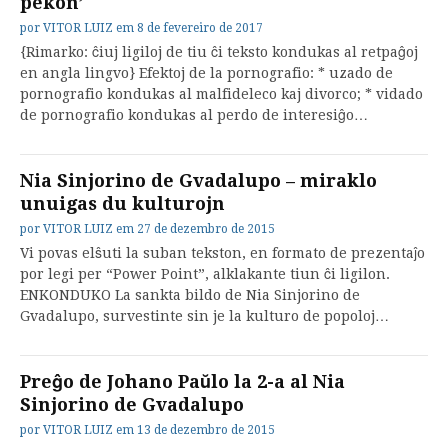
pekon’
por
VITOR LUIZ
em
8 de fevereiro de 2017
{Rimarko: ĉiuj ligiloj de tiu ĉi teksto kondukas al retpaĝoj
en angla lingvo} Efektoj de la pornografio: * uzado de
pornografio kondukas al malfideleco kaj divorco; * vidado
de pornografio kondukas al perdo de interesiĝo…
Nia Sinjorino de Gvadalupo – miraklo
unuigas du kulturojn
por
VITOR LUIZ
em
27 de dezembro de 2015
Vi povas elŝuti la suban tekston, en formato de prezentaĵo
por legi per “Power Point”, alklakante tiun ĉi ligilon.
ENKONDUKO La sankta bildo de Nia Sinjorino de
Gvadalupo, survestinte sin je la kulturo de popoloj…
Preĝo de Johano Paŭlo la 2-a al Nia
Sinjorino de Gvadalupo
por
VITOR LUIZ
em
13 de dezembro de 2015