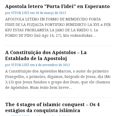
Apostola letero "Porta Fidei" en Esperanto
por
VITOR LUIZ
em
30 de março de 2013
APOSTOLA LETERO EN FORMO DE MEMDECIDO PORTA
FIDEI DE LA PLEJALTA PONTIFIKO BENEDIKTO LA XVI-a PER
KIU ESTAS PROKLAMITA LA JARO DE LA KREDO 1. La
PORDO DE FIDO (laŭ Ago 14, 27), kiu enkondukas…
A Constituição dos Apóstolos – La
Establado de la Apostoloj
por
VITOR LUIZ
em
4 de novembro de 2012
A Constituição dos Apóstolos Marcos, o autor do primeiro
Evangelho, o primeiro, digamos, biógrafo de Jesus, diz (Mc
3,13) que Jesus fundou o grupo dos Doze, que ele chamou
de Apóstolos. Num texto bem breve…
The 4 stages of islamic conquest – Os 4
estágios da conquista islâmica