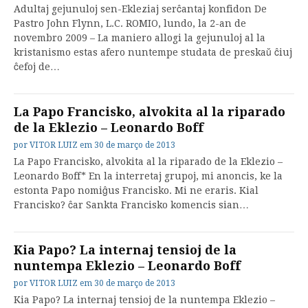
Adultaj gejunuloj sen-Ekleziaj serĉantaj konfidon De
Pastro John Flynn, L.C. ROMIO, lundo, la 2-an de
novembro 2009 – La maniero allogi la gejunuloj al la
kristanismo estas afero nuntempe studata de preskaŭ ĉiuj
ĉefoj de…
La Papo Francisko, alvokita al la riparado
de la Eklezio – Leonardo Boff
por
VITOR LUIZ
em
30 de março de 2013
La Papo Francisko, alvokita al la riparado de la Eklezio –
Leonardo Boff* En la interretaj grupoj, mi anoncis, ke la
estonta Papo nomiĝus Francisko. Mi ne eraris. Kial
Francisko? ĉar Sankta Francisko komencis sian…
Kia Papo? La internaj tensioj de la
nuntempa Eklezio – Leonardo Boff
por
VITOR LUIZ
em
30 de março de 2013
Kia Papo? La internaj tensioj de la nuntempa Eklezio –