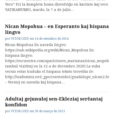
Vero” Pri la kompleta homa disvolviĝo en karitato kaj vero
VATIKANURBO, mardo, la 7-a de julio…
Nican Mopohua – en Esperanto kaj hispana
lingvo
por
VITOR LUIZ
em
14 de setembro de 2014
Nican Mopohua En navatla lingvo:
https://nah.wikipedia.org/wiki/Nican_Mopohua En
hispana lingvo:
https://encuentra.com/apariciones_marianas/nican_mopohua
(ambaŭ vizititaj en la 12-a de decembro 2020) La suba
versio estas traduko el hispana teksto trovebla ĉe:
http://luxdomini.net/_gpe/contenido1/guadalupe_nican2.htm
– Versioj en navatla kaj hispana…
Adultaj gejunuloj sen-Ekleziaj serĉantaj
konfidon
por
VITOR LUIZ
em
30 de março de 2013