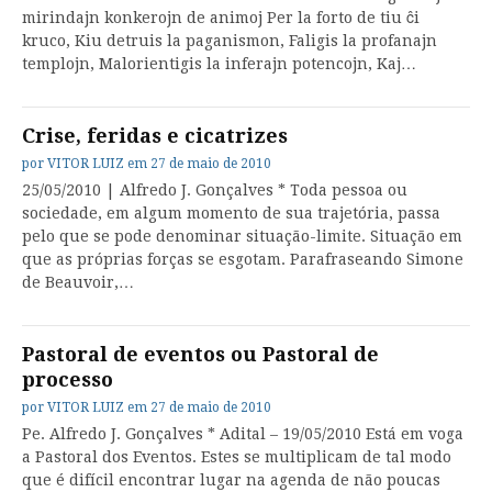
mirindajn konkerojn de animoj Per la forto de tiu ĉi
kruco, Kiu detruis la paganismon, Faligis la profanajn
templojn, Malorientigis la inferajn potencojn, Kaj…
Crise, feridas e cicatrizes
por
VITOR LUIZ
em
27 de maio de 2010
25/05/2010 | Alfredo J. Gonçalves * Toda pessoa ou
sociedade, em algum momento de sua trajetória, passa
pelo que se pode denominar situação-limite. Situação em
que as próprias forças se esgotam. Parafraseando Simone
de Beauvoir,…
Pastoral de eventos ou Pastoral de
processo
por
VITOR LUIZ
em
27 de maio de 2010
Pe. Alfredo J. Gonçalves * Adital – 19/05/2010 Está em voga
a Pastoral dos Eventos. Estes se multiplicam de tal modo
que é difícil encontrar lugar na agenda de não poucas