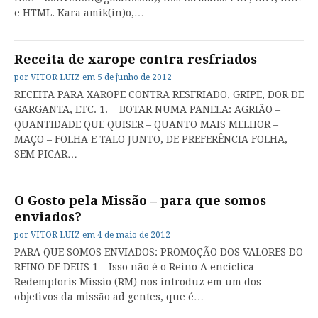
e HTML. Kara amik(in)o,…
Receita de xarope contra resfriados
por
VITOR LUIZ
em
5 de junho de 2012
RECEITA PARA XAROPE CONTRA RESFRIADO, GRIPE, DOR DE
GARGANTA, ETC. 1. BOTAR NUMA PANELA: AGRIÃO –
QUANTIDADE QUE QUISER – QUANTO MAIS MELHOR –
MAÇO – FOLHA E TALO JUNTO, DE PREFERÊNCIA FOLHA,
SEM PICAR…
O Gosto pela Missão – para que somos
enviados?
por
VITOR LUIZ
em
4 de maio de 2012
PARA QUE SOMOS ENVIADOS: PROMOÇÃO DOS VALORES DO
REINO DE DEUS 1 – Isso não é o Reino A encíclica
Redemptoris Missio (RM) nos introduz em um dos
objetivos da missão ad gentes, que é…