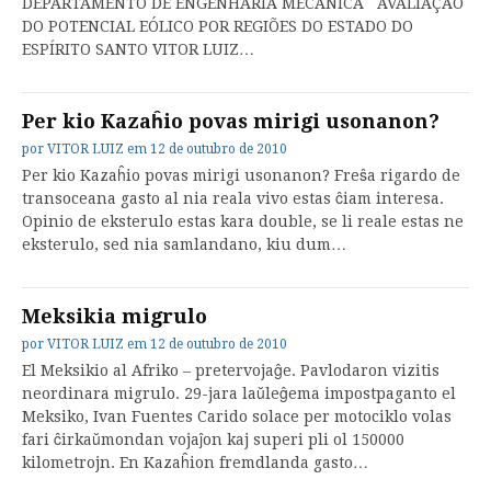
DEPARTAMENTO DE ENGENHARIA MECÂNICA AVALIAÇÃO
DO POTENCIAL EÓLICO POR REGIÕES DO ESTADO DO
ESPÍRITO SANTO VITOR LUIZ…
Per kio Kazaĥio povas mirigi usonanon?
por
VITOR LUIZ
em
12 de outubro de 2010
Per kio Kazaĥio povas mirigi usonanon? Freŝa rigardo de
transoceana gasto al nia reala vivo estas ĉiam interesa.
Opinio de eksterulo estas kara double, se li reale estas ne
eksterulo, sed nia samlandano, kiu dum…
Meksikia migrulo
por
VITOR LUIZ
em
12 de outubro de 2010
El Meksikio al Afriko – pretervojaĝe. Pavlodaron vizitis
neordinara migrulo. 29-jara laŭleĝema impostpaganto el
Meksiko, Ivan Fuentes Carido solace per motociklo volas
fari ĉirkaŭmondan vojaĵon kaj superi pli ol 150000
kilometrojn. En Kazaĥion fremdlanda gasto…