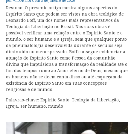
por
VITOR LUIZ
em
3 de janeiro de 2020
Resumo: O presente artigo mostra alguns aspectos do
Espírito Santo que podem ser vistos na obra teológica de
Leonardo Boff, um dos nomes mais representativos da
Teologia da Libertação no Brasil. Nas suas obras é
possível verificar uma relação entre o Espírito Santo e o
mundo, o ser humano e a Igreja, sem que qualquer ponto
da pneumatologia desenvolvida durante os séculos seja
diminuído ou menosprezado. Boff consegue evidenciar a
atuação do Espírito Santo como Pessoa da comunhão
divina que impulsiona a transformação da realidade até o
fim dos tempos rumo ao Amor eterno de Deus, mesmo que
os homens não se deem conta disso ou até esqueçam da
existência do Espírito Santo em suas concepções
religiosas e de mundo.
Palavras-chave: Espírito Santo, Teologia da Libertação,
Igreja, ser humano, mundo