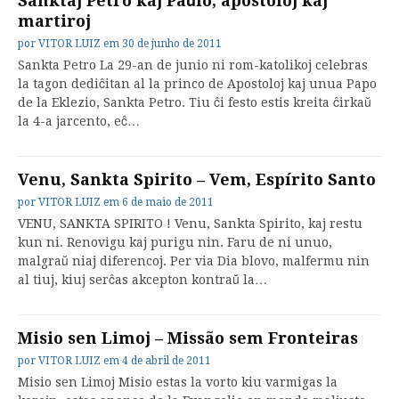
Sanktaj Petro kaj Paŭlo, apostoloj kaj
martiroj
por
VITOR LUIZ
em
30 de junho de 2011
Sankta Petro La 29-an de junio ni rom-katolikoj celebras
la tagon dediĉitan al la princo de Apostoloj kaj unua Papo
de la Eklezio, Sankta Petro. Tiu ĉi festo estis kreita ĉirkaŭ
la 4-a jarcento, eĉ…
Venu, Sankta Spirito – Vem, Espírito Santo
por
VITOR LUIZ
em
6 de maio de 2011
VENU, SANKTA SPIRITO ! Venu, Sankta Spirito, kaj restu
kun ni. Renovigu kaj purigu nin. Faru de ni unuo,
malgraŭ niaj diferencoj. Per via Dia blovo, malfermu nin
al tiuj, kiuj serĉas akcepton kontraŭ la…
Misio sen Limoj – Missão sem Fronteiras
por
VITOR LUIZ
em
4 de abril de 2011
Misio sen Limoj Misio estas la vorto kiu varmigas la