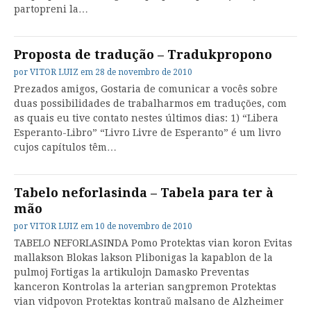
partopreni la…
Proposta de tradução – Tradukpropono
por
VITOR LUIZ
em
28 de novembro de 2010
Prezados amigos, Gostaria de comunicar a vocês sobre
duas possibilidades de trabalharmos em traduções, com
as quais eu tive contato nestes últimos dias: 1) “Libera
Esperanto-Libro” “Livro Livre de Esperanto” é um livro
cujos capítulos têm…
Tabelo neforlasinda – Tabela para ter à
mão
por
VITOR LUIZ
em
10 de novembro de 2010
TABELO NEFORLASINDA Pomo Protektas vian koron Evitas
mallakson Blokas lakson Plibonigas la kapablon de la
pulmoj Fortigas la artikulojn Damasko Preventas
kanceron Kontrolas la arterian sangpremon Protektas
vian vidpovon Protektas kontraŭ malsano de Alzheimer