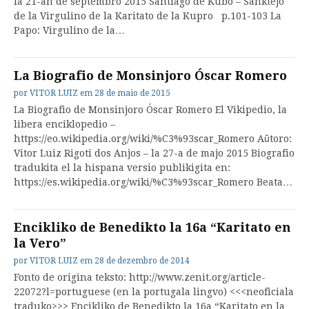
la 21-an de septembro 2015 Santiago de Kubo – Sanktejo
de la Virgulino de la Karitato de la Kupro p.101-103 La
Papo: Virgulino de la…
La Biografio de Monsinjoro Óscar Romero
por
VITOR LUIZ
em
28 de maio de 2015
La Biografio de Monsinjoro Óscar Romero El Vikipedio, la
libera enciklopedio –
https://eo.wikipedia.org/wiki/%C3%93scar_Romero Aŭtoro:
Vitor Luiz Rigoti dos Anjos – la 27-a de majo 2015 Biografio
tradukita el la hispana versio publikigita en:
https://es.wikipedia.org/wiki/%C3%93scar_Romero Beata…
Encikliko de Benedikto la 16a “Karitato en
la Vero”
por
VITOR LUIZ
em
28 de dezembro de 2014
Fonto de origina teksto: http://www.zenit.org/article-
22072?l=portuguese (en la portugala lingvo) <<<neoficiala
traduko>>> Encikliko de Benedikto la 16a “Karitato en la