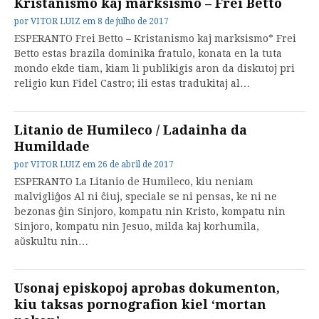
Kristanismo kaj marksismo – Frei Betto
por
VITOR LUIZ
em
8 de julho de 2017
ESPERANTO Frei Betto – Kristanismo kaj marksismo* Frei
Betto estas brazila dominika fratulo, konata en la tuta
mondo ekde tiam, kiam li publikigis aron da diskutoj pri
religio kun Fidel Castro; ili estas tradukitaj al…
Litanio de Humileco / Ladainha da
Humildade
por
VITOR LUIZ
em
26 de abril de 2017
ESPERANTO La Litanio de Humileco, kiu neniam
malvigliĝos Al ni ĉiuj, speciale se ni pensas, ke ni ne
bezonas ĝin Sinjoro, kompatu nin Kristo, kompatu nin
Sinjoro, kompatu nin Jesuo, milda kaj korhumila,
aŭskultu nin…
Usonaj episkopoj aprobas dokumenton,
kiu taksas pornografion kiel ‘mortan