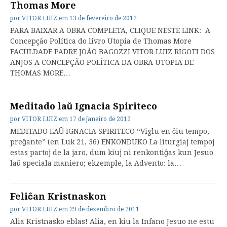
Thomas More
por
VITOR LUIZ
em
13 de fevereiro de 2012
PARA BAIXAR A OBRA COMPLETA, CLIQUE NESTE LINK: A
Concepção Política do livro Utopia de Thomas More
FACULDADE PADRE JOÃO BAGOZZI VITOR LUIZ RIGOTI DOS
ANJOS A CONCEPÇÃO POLÍTICA DA OBRA UTOPIA DE
THOMAS MORE…
Meditado laŭ Ignacia Spiriteco
por
VITOR LUIZ
em
17 de janeiro de 2012
MEDITADO LAŬ IGNACIA SPIRITECO “Viglu en ĉiu tempo,
preĝante” (en Luk 21, 36) ENKONDUKO La liturgiaj tempoj
estas partoj de la jaro, dum kiuj ni renkontiĝas kun Jesuo
laŭ speciala maniero; ekzemple, la Advento: la…
Feliĉan Kristnaskon
por
VITOR LUIZ
em
29 de dezembro de 2011
Alia Kristnasko eblas! Alia, en kiu la Infano Jesuo ne estu