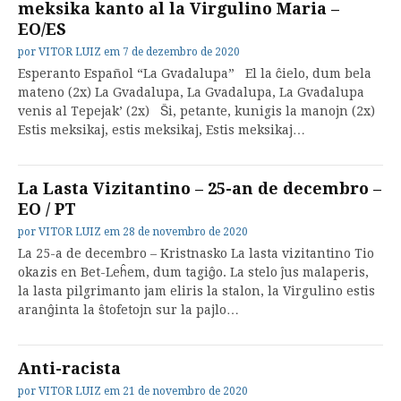
meksika kanto al la Virgulino Maria –
EO/ES
por
VITOR LUIZ
em
7 de dezembro de 2020
Esperanto Español “La Gvadalupa” El la ĉielo, dum bela
mateno (2x) La Gvadalupa, La Gvadalupa, La Gvadalupa
venis al Tepejak’ (2x) Ŝi, petante, kunigis la manojn (2x)
Estis meksikaj, estis meksikaj, Estis meksikaj…
La Lasta Vizitantino – 25-an de decembro –
EO / PT
por
VITOR LUIZ
em
28 de novembro de 2020
La 25-a de decembro – Kristnasko La lasta vizitantino Tio
okazis en Bet-Leĥem, dum tagiĝo. La stelo ĵus malaperis,
la lasta pilgrimanto jam eliris la stalon, la Virgulino estis
aranĝinta la ŝtofetojn sur la pajlo…
Anti-racista
por
VITOR LUIZ
em
21 de novembro de 2020