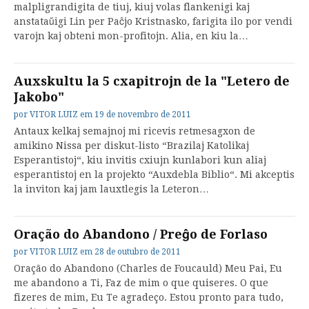
malpligrandigita de tiuj, kiuj volas flankenigi kaj
anstataŭigi Lin per Paĉjo Kristnasko, farigita ilo por vendi
varojn kaj obteni mon-profitojn. Alia, en kiu la…
Auxskultu la 5 cxapitrojn de la "Letero de
Jakobo"
por
VITOR LUIZ
em
19 de novembro de 2011
Antaux kelkaj semajnoj mi ricevis retmesagxon de
amikino Nissa per diskut-listo “Brazilaj Katolikaj
Esperantistoj“, kiu invitis cxiujn kunlabori kun aliaj
esperantistoj en la projekto “Auxdebla Biblio“. Mi akceptis
la inviton kaj jam lauxtlegis la Leteron…
Oração do Abandono / Preĝo de Forlaso
por
VITOR LUIZ
em
28 de outubro de 2011
Oração do Abandono (Charles de Foucauld) Meu Pai, Eu
me abandono a Ti, Faz de mim o que quiseres. O que
fizeres de mim, Eu Te agradeço. Estou pronto para tudo,