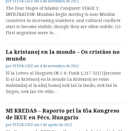
por
VITOR LUIZ
em
4 de novembro de 2012
The Four Stages of Islamic Conquest: STAGE 1:
INFILTRATION: Muslims begin moving to non-Muslim
countries in increasing numbers, and cultural conflicts
start to become visible, though they are often subtle. (1)
First migration wave to…
La kristanoj en la mondo – Os cristãos no
mundo
por
VITOR LUIZ
em
4 de novembro de 2012
El la Letero al Diogneto (N.5-6: Funk 1,317-321) (Jarcento
II-a) La kristanoj en la mondo La kristanoj ne estas
malsimilaj al la aliaj homoj nek laŭ la lando, nek laŭ la
lingvo, nek laŭ viv-stilo…
MI KREDAS – Raporto pri la 65a Kongreso
de IKUE en Pécs, Hungario
por
VITOR LUIZ
em
3 de agosto de 2012