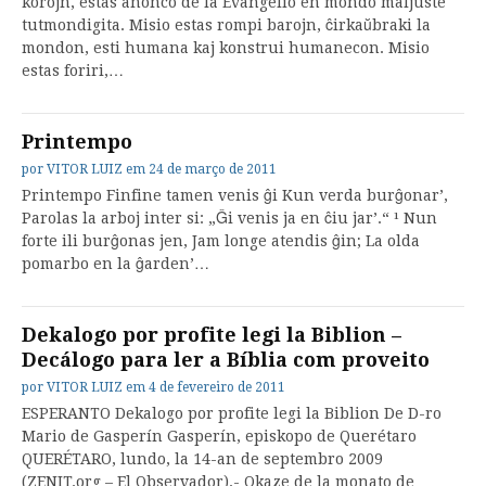
korojn, estas anonco de la Evangelio en mondo maljuste
tutmondigita. Misio estas rompi barojn, ĉirkaŭbraki la
mondon, esti humana kaj konstrui humanecon. Misio
estas foriri,…
Printempo
por
VITOR LUIZ
em
24 de março de 2011
Printempo Finfine tamen venis ĝi Kun verda burĝonar’,
Parolas la arboj inter si: „Ĝi venis ja en ĉiu jar’.“ ¹ Nun
forte ili burĝonas jen, Jam longe atendis ĝin; La olda
pomarbo en la ĝarden’…
Dekalogo por profite legi la Biblion –
Decálogo para ler a Bíblia com proveito
por
VITOR LUIZ
em
4 de fevereiro de 2011
ESPERANTO Dekalogo por profite legi la Biblion De D-ro
Mario de Gasperín Gasperín, episkopo de Querétaro
QUERÉTARO, lundo, la 14-an de septembro 2009
(ZENIT.org – El Observador).- Okaze de la monato de