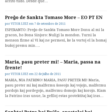
aceito tudo. Desde que…
Preĝo de Sankta Tomaso More – EO PT EN
por
VITOR LUIZ
em
7 de setembro de 2011
ESPERANTO: Preĝo de Sankta Tomaso More Donu al mi la
gracon, ho Bona Sinjoro: Nuligi la mondon. Turni la
menson firme al Vi kaj ne permesi, ke la vortoj el la homaj
buŝoj premu min….
Maria, pasu preter mi! – Maria, passa na
frente!
por
VITOR LUIZ
em
22 de julho de 2011
MARIA, NIA PATRINO! MARIA, PASU PRETER MI! Maria,
pasu preter mi kaj malfermu ŝoseojn kaj vojojn, malfermu
pordojn kaj pordegojn, malfermu domojn kaj korojn. Kiam
la Patrino iras unue, la gefiloj estas protektitaj kaj iras…