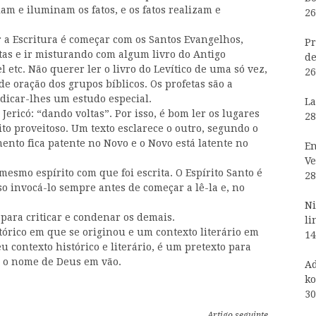
am e iluminam os fatos, e os fatos realizam e
26
r a Escritura é começar com os Santos Evangelhos,
Pr
tas e ir misturando com algum livro do Antigo
de
 etc. Não querer ler o livro do Levítico de uma só vez,
26
e oração dos grupos bíblicos. Os profetas são a
dicar-lhes um estudo especial.
La
Jericó: “dando voltas”. Por isso, é bom ler os lugares
28
to proveitoso. Um texto esclarece o outro, segundo o
ento fica patente no Novo e o Novo está latente no
En
Ve
 mesmo espírito com que foi escrita. O Espírito Santo é
28
iso invocá-lo sempre antes de começar a lê-la e, no
Ni
 para criticar e condenar os demais.
li
stórico em que se originou e um contexto literário em
14
eu contexto histórico e literário, é um pretexto para
r o nome de Deus em vão.
Ad
ko
30
Artigo seguinte