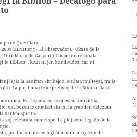
egi la Biblion – Decálogo para
ito
Pe
po
L
kopo de Querétaro
La
2009 (ZENIT.org – El Observador).- Okaze de la
me
o, D-ro Mario de Gasperín Gasperín, rekonata
7 
gi la Biblion”, kiun ni jen kundividos, ĉar ni
La
EO
iuj legis la Sanktan Skribaĵon. Multaj, multegaj, tra la
28
s ĝin. La plej bonaj interpretistoj de la Biblio estas la
An
 komunumo. Nia legado, eĉ se ĝi estas individua,
21
fite, oni bezonas enmiksi sin en la grandan eklezian
la Sankta Spirito.
K
egata kaj celebrata samtempe. La plej bona legado de la
RE
rgio.
20
sto; pro tio, oni devas legi ĉion sub la rigardo de