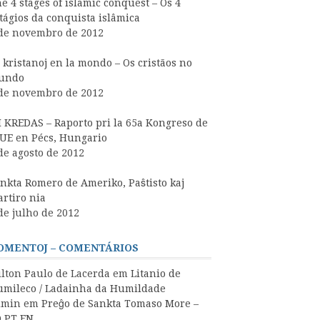
e 4 stages of islamic conquest – Os 4
tágios da conquista islâmica
de novembro de 2012
 kristanoj en la mondo – Os cristãos no
undo
de novembro de 2012
 KREDAS – Raporto pri la 65a Kongreso de
UE en Pécs, Hungario
de agosto de 2012
nkta Romero de Ameriko, Paŝtisto kaj
rtiro nia
de julho de 2012
OMENTOJ – COMENTÁRIOS
lton Paulo de Lacerda
em
Litanio de
mileco / Ladainha da Humildade
dmin
em
Preĝo de Sankta Tomaso More –
 PT EN