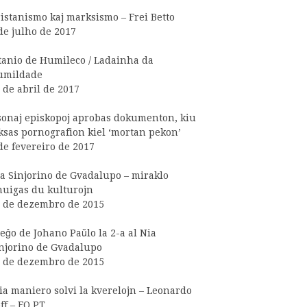
istanismo kaj marksismo – Frei Betto
de julho de 2017
tanio de Humileco / Ladainha da
umildade
 de abril de 2017
onaj episkopoj aprobas dokumenton, kiu
ksas pornografion kiel ‘mortan pekon’
de fevereiro de 2017
a Sinjorino de Gvadalupo – miraklo
uigas du kulturojn
 de dezembro de 2015
eĝo de Johano Paŭlo la 2-a al Nia
njorino de Gvadalupo
 de dezembro de 2015
ia maniero solvi la kverelojn – Leonardo
ff – EO PT