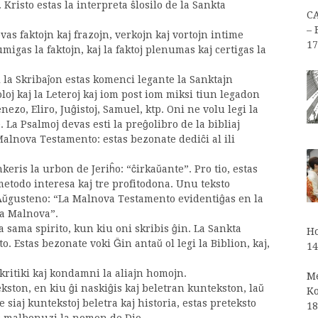
Kristo estas la interpreta ŝlosilo de la Sankta
C
– 
vas faktojn kaj frazojn, verkojn kaj vortojn intime
17
lumigas la faktojn, kaj la faktoj plenumas kaj certigas la
i la Skribaĵon estas komenci legante la Sanktajn
oloj kaj la Leteroj kaj iom post iom miksi tiun legadon
zo, Eliro, Juĝistoj, Samuel, ktp. Oni ne volu legi la
. La Psalmoj devas esti la preĝolibro de la bibliaj
 Malnova Testamento: estas bezonate dediĉi al ili
nkeris la urbon de Jeriĥo: “ĉirkaŭante”. Pro tio, estas
 metodo interesa kaj tre profitodona. Unu teksto
a Aŭgusteno: “La Malnova Testamento evidentiĝas en la
la Malnova”.
la sama spirito, kun kiu oni skribis ĝin. La Sankta
Ho
to. Estas bezonate voki Ĝin antaŭ ol legi la Biblion, kaj,
14
kritiki kaj kondamni la aliajn homojn.
Me
ekston, en kiu ĝi naskiĝis kaj beletran kuntekston, laŭ
Ko
e siaj kuntekstoj beletra kaj historia, estas preteksto
18