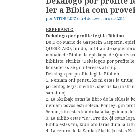
Dekalogo por profite l
ler a Bíblia com prove
por
VITOR LUIZ
em
4 de fevereiro de 2011
ESPERANTO
Dekalogo por profite legi la Biblion
De D-ro Mario de Gasperín Gasperín, epis
QUERÉTARO, lundo, la 14-an de septembro 
monato de Biblio, la episkopo de Querétar
bibliisto, skribis “Dekalogon por profite le
konsideras ke ĝi interesas al ĉiuj.
Dekalogo por profite legi la Biblion
1. Neniam oni pensu, ke ni estas la unuaj k
jarcentoj, legis, meditis, spertis kaj instrui
sanktuloj.
2. La Skribaĵo estas la libro de la eklezia
neniam povos esti soleca. Por legi ĝin pro
ĉenon, kiu estas kondukata kaj gvidata de 
3. La Biblio estas “Iu”. Pro tio, ĝi estas l
Biblio estas tiu, kiun oni faras dum la Litu
4. La centro de la Sankta Skribaĵo estas Kri