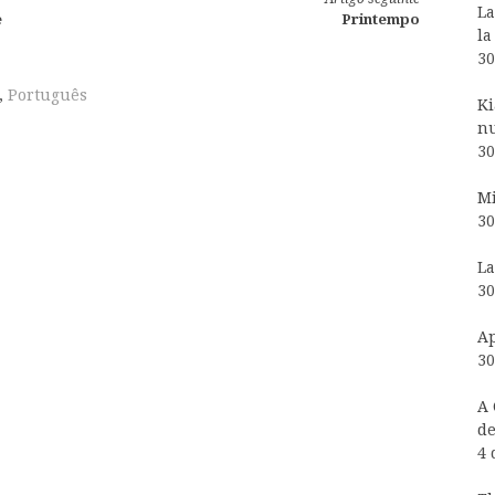
La
e
Printempo
la
30
,
Português
Ki
nu
30
Mi
30
La
30
Ap
30
A 
de
4 