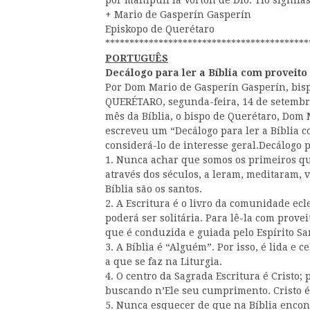
por manipuli la Vorton de Dio. Tio signif
+ Mario de Gasperín Gasperín
Episkopo de Querétaro
******************************************
PORTUGUÊS
Decálogo para ler a Bíblia com proveito
Por Dom Mario de Gasperín Gasperín, bis
QUERÉTARO, segunda-feira, 14 de setembro
mês da Bíblia, o bispo de Querétaro, Dom 
escreveu um “Decálogo para ler a Bíblia c
considerá-lo de interesse geral.Decálogo p
1. Nunca achar que somos os primeiros que
através dos séculos, a leram, meditaram, 
Bíblia são os santos.
2. A Escritura é o livro da comunidade ecle
poderá ser solitária. Para lê-la com provei
que é conduzida e guiada pelo Espírito Sa
3. A Bíblia é “Alguém”. Por isso, é lida e
a que se faz na Liturgia.
4. O centro da Sagrada Escritura é Cristo; p
buscando n’Ele seu cumprimento. Cristo é 
5. Nunca esquecer de que na Bíblia encont