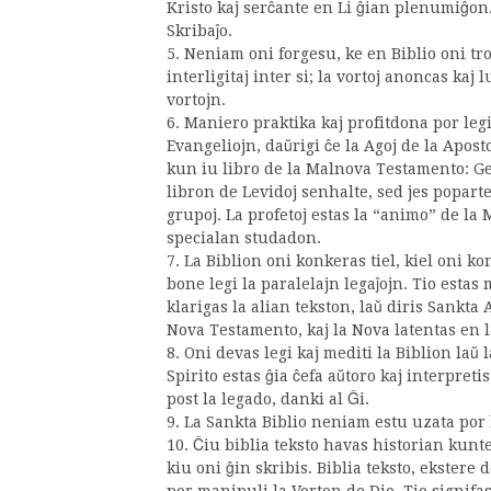
Kristo kaj serĉante en Li ĝian plenumiĝon. 
Skribaĵo.
5. Neniam oni forgesu, ke en Biblio oni tro
interligitaj inter si; la vortoj anoncas kaj 
vortojn.
6. Maniero praktika kaj profitdona por leg
Evangeliojn, daŭrigi ĉe la Agoj de la Apost
kun iu libro de la Malnova Testamento: Gene
libron de Levidoj senhalte, sed jes poparte
grupoj. La profetoj estas la “animo” de la
specialan studadon.
7. La Biblion oni konkeras tiel, kiel oni ko
bone legi la paralelajn legaĵojn. Tio estas
klarigas la alian tekston, laŭ diris Sankt
Nova Testamento, kaj la Nova latentas en 
8. Oni devas legi kaj mediti la Biblion laŭ 
Spirito estas ĝia ĉefa aŭtoro kaj interpretis
post la legado, danki al Ĝi.
9. La Sankta Biblio neniam estu uzata por 
10. Ĉiu biblia teksto havas historian kunt
kiu oni ĝin skribis. Biblia teksto, ekstere d