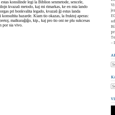
Vi
ĵe
EO
a
Bi
pr
T
– 
A
Ar
–
Ar
K
Ka
–
Ca
V
To
de