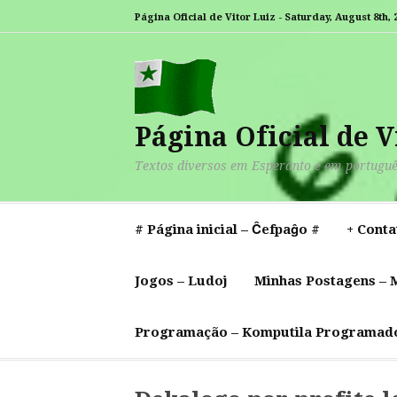
Pular
Página Oficial de Vitor Luiz -
Saturday, August 8th, 
para
I
C
o
–
–
–
–
S
–
conteúdo
i
–
–
–
–
–
–
S
A
E
T
K
Página Oficial de V
Textos diversos em Esperanto e em portugu
# Página inicial – Ĉefpaĝo #
+ Conta
Jogos – Ludoj
Minhas Postagens – M
Programação – Komputila Programad