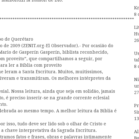
as malbonuzi la nomon de Dio.
Kr
8 
**************************************************************
Li
H
po de Querétaro
26
 de 2009 (ZENIT.org-El Observador).- Por ocasião do
Mario de Gasperín Gasperín, biblista reconhecido,
Us
om proveito”, que compartilhamos a seguir, por
ta
ara ler a Bíblia com proveito
8 
 leram a Santa Escritura. Muitos, muitíssimos,
viveram e transmitiram. Os melhores intérpretes da
Ni
un
sial. Nossa leitura, ainda que seja em solidão, jamais
27
to, é preciso inserir-se na grande corrente eclesial
nto.
Pr
 celebrada ao mesmo tempo. A melhor leitura da Bíblia é
Si
13
or isso, tudo deve ser lido sob o olhar de Cristo e
a chave interpretativa da Sagrada Escritura.
Al
ramos fatos e frases, obras e palavras intimamente
Bo