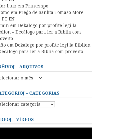
tor Luiz
em
Printempo
romo
em
Preĝo de Sankta Tomaso More –
 PT EN
dmin
em
Dekalogo por profite legi la
blion – Decálogo para ler a Bíblia com
oveito
oño
em
Dekalogo por profite legi la Biblion
Decálogo para ler a Bíblia com proveito
RĤIVOJ – ARQUIVOS
ĥivoj
quivos
ATEGORIOJ – CATEGORIAS
tegorioj
tegorias
IDEOJ – VÍDEOS
cador