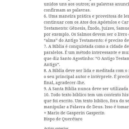
unidos uns aos outros; as palavras anunci
confirmam as palavras.
6. Uma maneira prática e proveitosa de le
continuar com os Atos dos Apóstolos e Car
Testamento: Gênesis, Êxodo, Juízes, Samuel
por exemplo. Os Salmos devem ser o livro d
“alma” do Antigo Testamento: é preciso de
7. A Bíblia é conquistada como a cidade de 
paralelos. É um método interessante e mui
que diz Santo Agostinho: “O Antigo Testam
Antigo”.
8. A Bíblia deve ser lida e meditada com o
o seu principal autor e intérprete. É prec
final, agradecer-lhe.
9. A Santa Bíblia nunca deve ser utilizada
10. Todo texto bíblico tem um contexto hi
que foi escrito. Um texto bíblico, fora do s
manipular a Palavra de Deus. Isso é toma
+ Mario de Gasperín Gasperín
Bispo de Querétaro
Artigo anterior