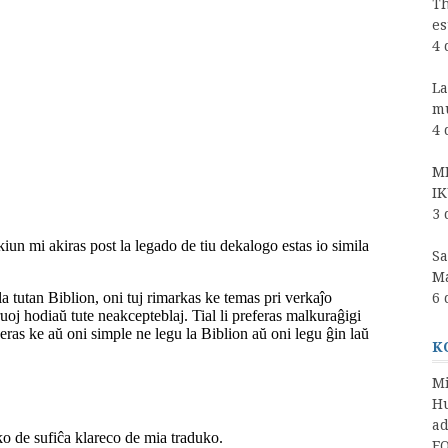
Th
es
4 
La
m
4 
MI
IK
3 
Sa
Ma
6 
K
Mi
Hu
a
EO