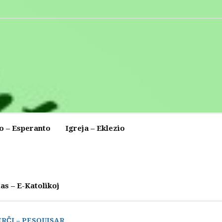
o – Esperanto
Igreja – Eklezio
as – E-Katolikoj
ERĈI – PESQUISAR