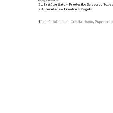
Continue
Pri la Aŭtoritato – Frederiko Engelso / Sobr
lendo
a Autoridade – Friedrich Engels
Tags:
Catolicismo
,
Cristianismo
,
Esperanto