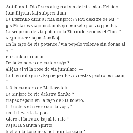
Antifono 1: Dio Patro altigis al sia dekstro sian Kriston
humiligitan kaj subpremitan.
La Eternulo diris al mia sinjoro: / Sidu dekstre de Mi, *
ĝis Mi faros viajn malamikojn benketo por viaj piedoj.
La sceptron de via potenco la Eternulo sendos el Cion: *
Regu inter viaj malamikoj.
En la tago de via potenco / via popolo volonte sin donas al
vi *
en sankta ornamo.
De la komenco de matenruĝo *
aliĝas al vi la roso de via junularo. —
La Eternulo ĵuris, kaj ne pentos; / vi estas pastro por ĉiam,
*
laŭ la maniero de Melkicedek. —
La Sinjoro ĉe via dekstra flanko *
frapas reĝojn en la tago de Sia kolero.
Li trinkos el rivero sur la vojo; *
tial li levos la kapon. —
Gloro al la Patro kaj al la Filo *
kaj al la Sankta Spirito,
kiel en la komenco, tiel nun kaj ĉiam *