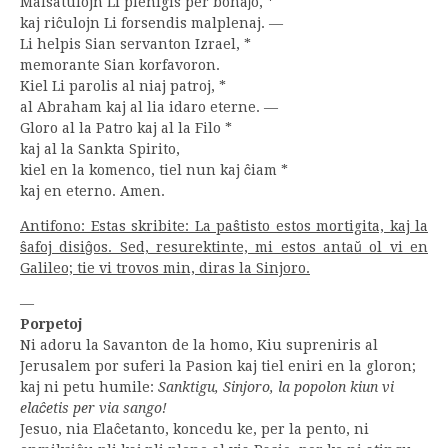
Malsatulojn Li plenigis per bonaĵo, *
kaj riĉulojn Li forsendis malplenaj. —
Li helpis Sian servanton Izrael, *
memorante Sian korfavoron.
Kiel Li parolis al niaj patroj, *
al Abraham kaj al lia idaro eterne. —
Gloro al la Patro kaj al la Filo *
kaj al la Sankta Spirito,
kiel en la komenco, tiel nun kaj ĉiam *
kaj en eterno. Amen.
Antifono: Estas skribite: La paŝtisto estos mortigita, kaj la
ŝafoj disiĝos. Sed, resurektinte, mi estos antaŭ ol vi en
Galileo; tie vi trovos min, diras la Sinjoro.
—
Porpetoj
Ni adoru la Savanton de la homo, Kiu supreniris al
Jerusalem por suferi la Pasion kaj tiel eniri en la gloron;
kaj ni petu humile:
Sanktigu, Sinjoro, la popolon kiun vi
elaĉetis per via sango!
Jesuo, nia Elaĉetanto, koncedu ke, per la pento, ni