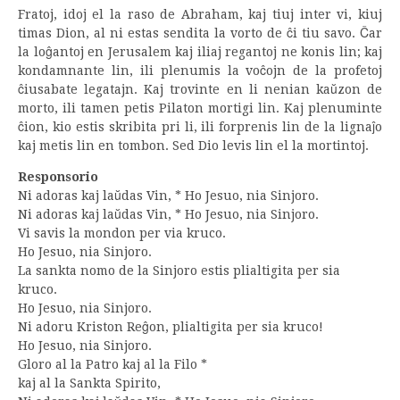
Fratoj, idoj el la raso de Abraham, kaj tiuj inter vi, kiuj
timas Dion, al ni estas sendita la vorto de ĉi tiu savo. Ĉar
la loĝantoj en Jerusalem kaj iliaj regantoj ne konis lin; kaj
kondamnante lin, ili plenumis la voĉojn de la profetoj
ĉiusabate legatajn. Kaj trovinte en li nenian kaŭzon de
morto, ili tamen petis Pilaton mortigi lin. Kaj plenuminte
ĉion, kio estis skribita pri li, ili forprenis lin de la lignaĵo
kaj metis lin en tombon. Sed Dio levis lin el la mortintoj.
Responsorio
Ni adoras kaj laŭdas Vin, * Ho Jesuo, nia Sinjoro.
Ni adoras kaj laŭdas Vin, * Ho Jesuo, nia Sinjoro.
Vi savis la mondon per via kruco.
Ho Jesuo, nia Sinjoro.
La sankta nomo de la Sinjoro estis plialtigita per sia
kruco.
Ho Jesuo, nia Sinjoro.
Ni adoru Kriston Reĝon, plialtigita per sia kruco!
Ho Jesuo, nia Sinjoro.
Gloro al la Patro kaj al la Filo *
kaj al la Sankta Spirito,