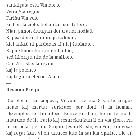
sanktigata estu Via nomo.
Venu Via regno.
Fariĝu Via volo,
kiel en la ĉielo, tiel ankaŭ sur la tero.
Nian panon ĉiutagan donu al ni hodiaŭ.
Kaj pardonu al ni niajn ŝuldojn,
kiel ankaŭ ni pardonas al niaj ŝuldantoj.
Kaj ne konduku nin en tenton,
sed liberigu nin de la malbono.
Ĉar Via estas la regno
kaj la potenco
kaj la gloro eterne. Amen.
—
Resuma Preĝo
Dio eterna kaj ĉiopova, Vi volis, ke nia Savanto fariĝus
homo kaj mortus surkruce por doni al la homaro
ekzemplon de humileco. Koncedu al ni, ke ni lernu la
instruon de lia Pasio kaj resurektu kun li en via gloro. Pri
tio ni petas per nia Sinjoro Jesuo Kristo, via Filo, kiu vivas
kaj regas kun Vi en unueco kun la Sankta Spirito, Dio en