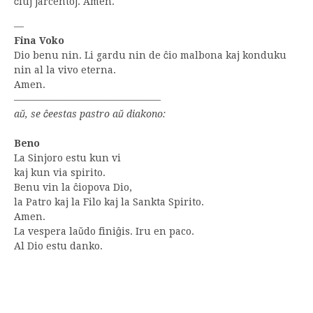
ĉiuj jarcentoj. Amen.
—
Fina Voko
Dio benu nin. Li gardu nin de ĉio malbona kaj konduku
nin al la vivo eterna.
Amen.
––––––––––––––––––––––––––––––
aŭ, se ĉeestas pastro aŭ diakono:
Beno
La Sinjoro estu kun vi
kaj kun via spirito.
Benu vin la ĉiopova Dio,
la Patro kaj la Filo kaj la Sankta Spirito.
Amen.
La vespera laŭdo finiĝis. Iru en paco.
Al Dio estu danko.