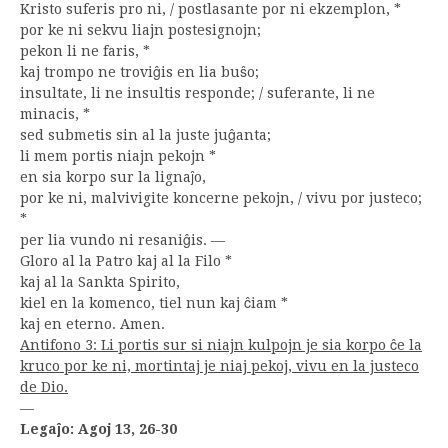
Kristo suferis pro ni, / postlasante por ni ekzemplon, *
por ke ni sekvu liajn postesignojn;
pekon li ne faris, *
kaj trompo ne troviĝis en lia buŝo;
insultate, li ne insultis responde; / suferante, li ne
minacis, *
sed submetis sin al la juste juĝanta;
li mem portis niajn pekojn *
en sia korpo sur la lignaĵo,
por ke ni, malvivigite koncerne pekojn, / vivu por justeco;
*
per lia vundo ni resaniĝis. —
Gloro al la Patro kaj al la Filo *
kaj al la Sankta Spirito,
kiel en la komenco, tiel nun kaj ĉiam *
kaj en eterno. Amen.
Antifono 3: Li portis sur si niajn kulpojn je sia korpo ĉe la
kruco por ke ni, mortintaj je niaj pekoj, vivu en la justeco
de Dio.
—
Legaĵo: Agoj 13, 26-30