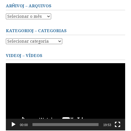
ARĤIVOJ – ARQUIVOS
Arĥivoj
–
Arquivos
KATEGORIOJ – CATEGORIAS
Kategorioj
–
Categorias
VIDEOJ – VÍDEOS
Tocador
de
vídeo
00:00
19:53