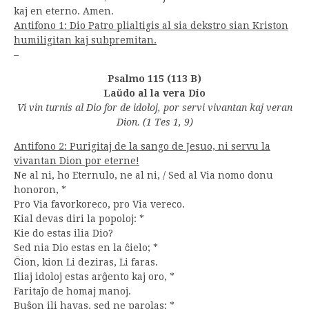
kaj en eterno. Amen.
Antifono 1: Dio Patro plialtigis al sia dekstro sian Kriston
humiligitan kaj subpremitan.
–
Psalmo 115 (113 B)
Laŭdo al la vera Dio
Vi vin turnis al Dio for de idoloj, por servi vivantan kaj veran
Dion.
(1 Tes 1, 9)
Antifono 2: Purigitaj de la sango de Jesuo, ni servu la
vivantan Dion por eterne!
Ne al ni, ho Eternulo, ne al ni, / Sed al Via nomo donu
honoron, *
Pro Via favorkoreco, pro Via vereco.
Kial devas diri la popoloj: *
Kie do estas ilia Dio?
Sed nia Dio estas en la ĉielo; *
Ĉion, kion Li deziras, Li faras.
Iliaj idoloj estas arĝento kaj oro, *
Faritaĵo de homaj manoj.
Buŝon ili havas, sed ne parolas; *