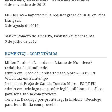
4 de novembro de 2012
MI KREDAS – Raporto pri la 65a Kongreso de IKUE en Pécs,
Hungario
3 de agosto de 2012
Sankta Romero de Ameriko, Paŝtisto kaj Martiro nia
6 de julho de 2012
KOMENTOJ – COMENTÁRIOS
Milton Paulo de Lacerda
em
Litanio de Humileco /
Ladainha da Humildade
admin
em
Preĝo de Sankta Tomaso More – EO PT EN
Vitor Luiz
em
Printempo
ĵeromo
em
Preĝo de Sankta Tomaso More – EO PT EN
admin
em
Dekalogo por profite legi la Biblion – Decálogo
para ler a Bíblia com proveito
Toño
em
Dekalogo por profite legi la Biblion – Decálogo
para ler a Bíblia com proveito