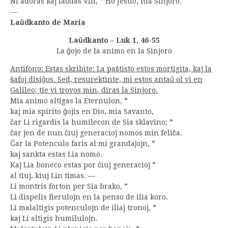
Ni adoras kaj laŭdas Vin, * Ho Jesuo, nia Sinjoro.
—
Laŭdkanto de Maria
Laŭdkanto – Luk 1, 46-55
La ĝojo de la animo en la Sinjoro
Antifono: Estas skribite: La paŝtisto estos mortigita, kaj la
ŝafoj disiĝos. Sed, resurektinte, mi estos antaŭ ol vi en
Galileo; tie vi trovos min, diras la Sinjoro.
Mia animo altigas la Eternulon, *
kaj mia spirito ĝojis en Dio, mia Savanto,
ĉar Li rigardis la humilecon de Sia sklavino; *
ĉar jen de nun ĉiuj generacioj nomos min feliĉa.
Ĉar la Potenculo faris al mi grandaĵojn, *
kaj sankta estas Lia nomo.
Kaj Lia boneco estas por ĉiuj generacioj *
al tiuj, kiuj Lin timas. —
Li montris forton per Sia brako, *
Li dispelis fierulojn en la penso de ilia koro.
Li malaltigis potenculojn de iliaj tronoj, *
kaj Li altigis humilulojn.