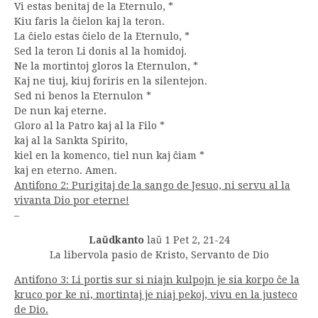
Vi estas benitaj de la Eternulo, *
Kiu faris la ĉielon kaj la teron.
La ĉielo estas ĉielo de la Eternulo, *
Sed la teron Li donis al la homidoj.
Ne la mortintoj gloros la Eternulon, *
Kaj ne tiuj, kiuj foriris en la silentejon.
Sed ni benos la Eternulon *
De nun kaj eterne.
Gloro al la Patro kaj al la Filo *
kaj al la Sankta Spirito,
kiel en la komenco, tiel nun kaj ĉiam *
kaj en eterno. Amen.
Antifono 2: Purigitaj de la sango de Jesuo, ni servu al la
vivanta Dio por eterne!
–
Laŭdkanto
laŭ 1 Pet 2, 21-24
La libervola pasio de Kristo, Servanto de Dio
Antifono 3: Li portis sur si niajn kulpojn je sia korpo ĉe la
kruco por ke ni, mortintaj je niaj pekoj, vivu en la justeco
de Dio.