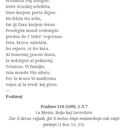
ornamita reĝ-insigne,
inter trunkoj selektita,
Dian korpon portu digne.
Ho feliĉa tiu arbo,
ĉar ĝi Dian korpon tenas.
Pendigita mond-redempto
perdon de l’ infer’ reprenas.
Estu, kruco, salutata,
ho espero, vi tre kara.
Al honestaj gracon donu,
la indulgon al pekantaj.
Triunuo, Vi famiĝu,
tuta mondo Vin adoru.
Per la kruco Vi malfermu
vojon al la venk’ kaj gloro.
—
Psalmoj
Psalmo 110 (109), 1-5.7
La Mesio, Reĝo kaj Sacerdoto
Ĉar li devas reĝadi, ĝis li metos ĉiujn malamikojn sub siajn
piedojn
(1 Kor 15, 25).