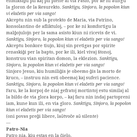
enmiksiĝu pli kaj pli plene al via Pasio, por ke ni atingu
la gloron de la Resurekto.
Sanktigu, Sinjoro, la popolon kiun
vi elaĉetis per via sango!
Akceptu nin sub la protekto de Maria, via Patrino,
konsolantino de afliktuloj, – por ke ni komfortigu la
malĝojulojn per la sama asisto kiun ni ricevis de vi.
Sanktigu, Sinjoro, la popolon kiun vi elaĉetis per via sango!
Akceptu bonkore tiujn, kiuj sin pretigas por spirite
renaskiĝi per la bapto, por ke ili, kiel vivaj ŝtonoj,
konstruu vian spiritan domon, la eklezion.
Sanktigu,
Sinjoro, la popolon kiun vi elaĉetis per via sango!
Sinjoro Jesuo, kiu humiliĝis je obeemo ĝis la morto de
kruco, – instruu nin esti obeemaj kaj suferi pacience.
Sanktigu, Sinjoro, la popolon kiun vi elaĉetis per via sango!
Faru, ke la korpoj de niaj gefratoj mortintoj estu similaj al
la bildo de via glora korpo, – kaj faru nin indaj partopreni
iam, kune kun ili, en via gloro.
Sanktigu, Sinjoro, la popolon
kiun vi elaĉetis per via sango!
(oni povas preĝi libere, laŭtvoĉe aŭ silente)
—
Patro-Nia
Patro nia, kiu estas en la ĉielo,