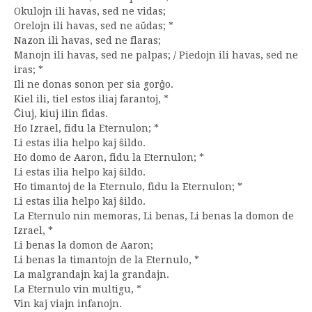
Okulojn ili havas, sed ne vidas;
Orelojn ili havas, sed ne aŭdas; *
Nazon ili havas, sed ne flaras;
Manojn ili havas, sed ne palpas; / Piedojn ili havas, sed ne
iras; *
Ili ne donas sonon per sia gorĝo.
Kiel ili, tiel estos iliaj farantoj, *
Ĉiuj, kiuj ilin fidas.
Ho Izrael, fidu la Eternulon; *
Li estas ilia helpo kaj ŝildo.
Ho domo de Aaron, fidu la Eternulon; *
Li estas ilia helpo kaj ŝildo.
Ho timantoj de la Eternulo, fidu la Eternulon; *
Li estas ilia helpo kaj ŝildo.
La Eternulo nin memoras, Li benas, Li benas la domon de
Izrael, *
Li benas la domon de Aaron;
Li benas la timantojn de la Eternulo, *
La malgrandajn kaj la grandajn.
La Eternulo vin multigu, *
Vin kaj viajn infanojn.