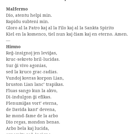
Malfermo
Dio, atentu helpi min.
Rapidu subteni min.
Gloro al la Patro kaj al la Filo kaj al la Sankta Spirito
Kiel en la komenco, tiel nun kaj ĉiam kaj en eterno. Amen.
—
Himno
Reĝ-insignoj jen leviĝas,
kruc-sekreto bril-lucidas.
Sur ĝi vivo agonias,
sed la kruco grac-radias.
Vundoj kovras korpon Lian,
bruston Lian lanc’ trapikas.
Fluas sango kun la akvo,
Di-indulgon ĝi efikas.
Plenumiĝas vort’ eterna,
de Davida kant’ devena,
ke mond-fame de la arbo
Dio regas, mondon benas.
Arbo bela kaj lucida,