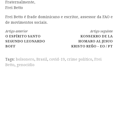
Fraternalmente,
Frei Betto
Frei Betto é frade dominicano e escritor, assessor da FAO e
de movimentos sociais.
Continue
Artigo anterior
Artigo seguinte
O ESPÍRITO SANTO
KONSEKRO DE LA
lendo
SEGUNDO LEONARDO
HOMARO AL JESUO
BOFF
KRISTO REĜO – EO / PT
Tags:
bolsonero
,
Brasil
,
covid-19
,
crime político
,
Frei
Betto
,
genocídio