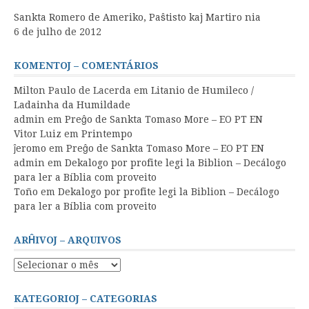
Sankta Romero de Ameriko, Paŝtisto kaj Martiro nia
6 de julho de 2012
KOMENTOJ – COMENTÁRIOS
Milton Paulo de Lacerda
em
Litanio de Humileco /
Ladainha da Humildade
admin
em
Preĝo de Sankta Tomaso More – EO PT EN
Vitor Luiz
em
Printempo
ĵeromo
em
Preĝo de Sankta Tomaso More – EO PT EN
admin
em
Dekalogo por profite legi la Biblion – Decálogo
para ler a Bíblia com proveito
Toño
em
Dekalogo por profite legi la Biblion – Decálogo
para ler a Bíblia com proveito
ARĤIVOJ – ARQUIVOS
Arĥivoj
–
Arquivos
KATEGORIOJ – CATEGORIAS