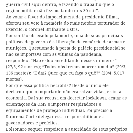
guerra civil aqui dentro, e fazendo o trabalho que o
regime militar não fez: matando uns 30 mil”.
Ao votar a favor do impeachment da presidente Dilma,
ofertou seu voto à memória do mais notório torturador do
Exército, o coronel Brilhante Ustra.
Por ser tão obcecado pela morte, uma de suas principais
políticas de governo é a liberação do comércio de armas e
munições. Questionado à porta do palácio presidencial se
não se importava com as vítimas da pandemia,
respondeu: “Não estou acreditando nesses números”
(27/3, 92 mortes); “Todos nós iremos morrer um dia” (29/3,
136 mortes); “E daí? Quer que eu faça o quê?” (28/4, 5.017
mortes).
Por que essa política necrófila? Desde o início ele
declarou que o importante não era salvar vidas, e sim a
economia. Daí sua recusa em decretar lockdown, acatar as
orientações da OMS e importar respiradores e
equipamentos de proteção individual. Foi preciso a
Suprema Corte delegar essa responsabilidade a
governadores e prefeitos.
Bolsonaro sequer respeitou a autoridade de seus próprios