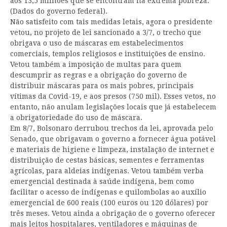
aos 13,5 milhões que se encontram na extrema pobreza.
(Dados do governo federal).
Não satisfeito com tais medidas letais, agora o presidente
vetou, no projeto de lei sancionado a 3/7, o trecho que
obrigava o uso de máscaras em estabelecimentos
comerciais, templos religiosos e instituições de ensino.
Vetou também a imposição de multas para quem
descumprir as regras e a obrigação do governo de
distribuir máscaras para os mais pobres, principais
vítimas da Covid-19, e aos presos (750 mil). Esses vetos, no
entanto, não anulam legislações locais que já estabelecem
a obrigatoriedade do uso de máscara.
Em 8/7, Bolsonaro derrubou trechos da lei, aprovada pelo
Senado, que obrigavam o governo a fornecer água potável
e materiais de higiene e limpeza, instalação de internet e
distribuição de cestas básicas, sementes e ferramentas
agrícolas, para aldeias indígenas. Vetou também verba
emergencial destinada à saúde indígena, bem como
facilitar o acesso de indígenas e quilombolas ao auxílio
emergencial de 600 reais (100 euros ou 120 dólares) por
três meses. Vetou ainda a obrigação de o governo oferecer
mais leitos hospitalares, ventiladores e máquinas de