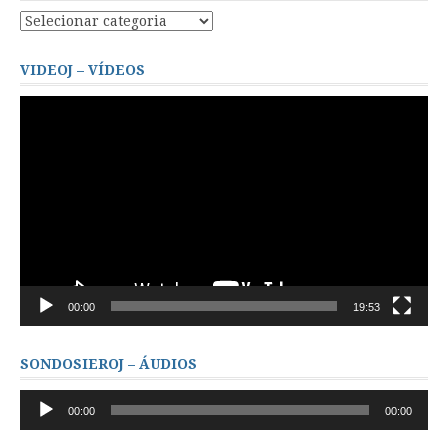
Kategorioj
–
Categorias
VIDEOJ – VÍDEOS
Tocador
de
vídeo
00:00
19:53
SONDOSIEROJ – ÁUDIOS
Tocador
00:00
00:00
de
áudio