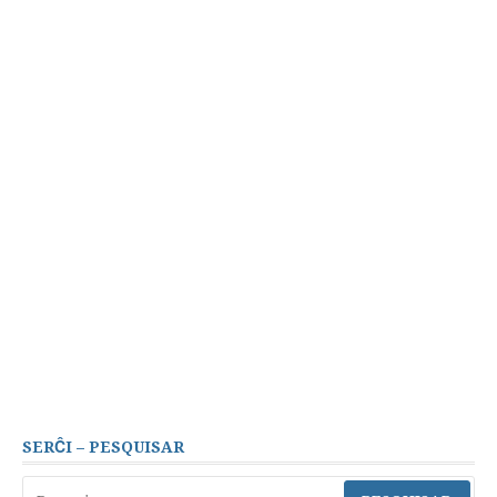
SERĈI – PESQUISAR
Pesquisar