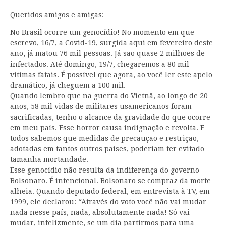
Queridos amigos e amigas:
No Brasil ocorre um genocídio! No momento em que
escrevo, 16/7, a Covid-19, surgida aqui em fevereiro deste
ano, já matou 76 mil pessoas. Já são quase 2 milhões de
infectados. Até domingo, 19/7, chegaremos a 80 mil
vítimas fatais. É possível que agora, ao você ler este apelo
dramático, já cheguem a 100 mil.
Quando lembro que na guerra do Vietnã, ao longo de 20
anos, 58 mil vidas de militares usamericanos foram
sacrificadas, tenho o alcance da gravidade do que ocorre
em meu país. Esse horror causa indignação e revolta. E
todos sabemos que medidas de precaução e restrição,
adotadas em tantos outros países, poderiam ter evitado
tamanha mortandade.
Esse genocídio não resulta da indiferença do governo
Bolsonaro. É intencional. Bolsonaro se compraz da morte
alheia. Quando deputado federal, em entrevista à TV, em
1999, ele declarou: “Através do voto você não vai mudar
nada nesse país, nada, absolutamente nada! Só vai
mudar, infelizmente, se um dia partirmos para uma