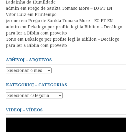
Ladainha da Humildade
admin
em
Preĝo de Sankta Tomaso More – EO PT EN
Vitor Luiz
em
Printempo
ĵeromo
em
Preĝo de Sankta Tomaso More – EO PT EN
admin
em
Dekalogo por profite legi la Biblion – Decálogo
para ler a Bíblia com proveito
Toño
em
Dekalogo por profite legi la Biblion – Decálogo
para ler a Bíblia com proveito
ARĤIVOJ – ARQUIVOS
Arĥivoj
–
Arquivos
KATEGORIOJ – CATEGORIAS
Kategorioj
–
Categorias
VIDEOJ – VÍDEOS
Tocador
de