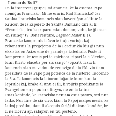
– Leonardo Boff*
En la interretaj grupoj, mi anoncis, ke la estonta Papo
nomiĝus Francisko. Mi ne eraris. Kial Francisko? ĉar
Sankta Francisko komencis sian kovertiĝon aŭdinte la
Krucon de la kapeleto de Sankta Damiano diri al li:
“Francisko, iru kaj riparu mian domon; vidu, ke ĝi estas
en ruinoj” (S. Bonaventuro
, Legenda Maior
II,1).
Francisko komprenis laŭvorte tiujn vortojn kaj
rekonstruis la preĝejeton de la Porciunkla kiu ĝis nun
ekzistas en Asizo ene de grandega katedralo. Poste li
komprenis, ke temis pri io spiriteca: ripari la “Eklezion,
kiun Kristo elaĉetis per sia sango” (op.cit). Tiam li
komencis sian movadon de renovigo de la Eklezio tiam
prezidata de la Papo plej potenca de la historio, Inocenco
la 3-a. Li komencis la laboron loĝante kune kun la
lepruloj kaj, brake al unu el ili, li vojiris predikante la
Evangelion en populara lingvo, ne en la latina.
Estas koninde, ke Francisko neniam estis pastro, sed nur
laiko. Nur fine de sia vivo, kiam la Papoj malpermesis, ke
laikoj prediku, tiam li akceptis fariĝi diakono kondiĉe, ke
li ne ricevu ajn salajron en tiu posteno.