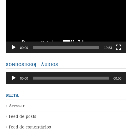
vídeo
00:00
19:53
SONDOSIEROJ – ÁUDIOS
Tocador
00:00
00:00
de
áudio
META
Acessar
Feed de posts
Feed de comentários