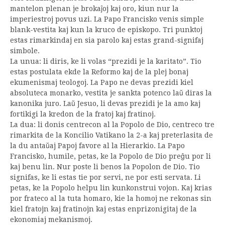
mantelon plenan je brokaĵoj kaj oro, kiun nur la
imperiestroj povus uzi. La Papo Francisko venis simple
blank-vestita kaj kun la kruco de episkopo. Tri punktoj
estas rimarkindaj en sia parolo kaj estas grand-signifaj
simbole.
La unua: li diris, ke li volas “prezidi je la karitato”. Tio
estas postulata ekde la Reformo kaj de la plej bonaj
ekumenismaj teologoj. La Papo ne devas prezidi kiel
absoluteca monarko, vestita je sankta potenco laŭ diras la
kanonika juro. Laŭ Jesuo, li devas prezidi je la amo kaj
fortikigi la kredon de la fratoj kaj fratinoj.
La dua: li donis centrecon al la Popolo de Dio, centreco tre
rimarkita de la Koncilio Vatikano la 2-a kaj preterlasita de
la du antaŭaj Papoj favore al la Hierarkio. La Papo
Francisko, humile, petas, ke la Popolo de Dio preĝu por li
kaj benu lin. Nur poste li benos la Popolon de Dio. Tio
signifas, ke li estas tie por servi, ne por esti servata. Li
petas, ke la Popolo helpu lin kunkonstrui vojon. Kaj krias
por frateco al la tuta homaro, kie la homoj ne rekonas sin
kiel fratojn kaj fratinojn kaj estas enprizonigitaj de la
ekonomiaj mekanismoj.