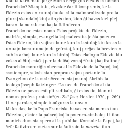
Kial la Kardenalo Jorge Mario Bergoglio elektis la nomon
Francisko? Miaopinie, ekzakte ĉar li komprenis, ke la
Eklezio estas en ruinoj danke al la malmoralizado pro la
pluraj skandaloj kiuj atingis tion, kion ĝi havas kiel plej
karan: la moralecon kaj la fidindecon.
Francisko ne estas nomo. Estas projekto de Eklezio,
malriĉa, simpla, evangelia kaj malvestita je ĉia potenco.
Estas Eklezio, kiu vojiras kune kun la lastuloj; kiu kreas la
unuajn komunumojn de gefratoj, kiuj preĝas la brevieron
sub la arboj, kune kun la birdoj. Estas ekologia Eklezio kiu
vokas al ĉiuj estaĵoj per la dolĉaj vortoj “fratoj kaj fratinoj”.
Francisko montriĝis obeema al la Eklezio de la Papoj, kaj,
samtempre, sekvis sian propran vojon portante la
Evangelion de la malriĉeco en siaj manoj. Skribis la
teologo Joseph Ratzinger: “La neo de Francisko al tia
Eklezio ne povus esti pli radikala, ĝi estas tio, kion ni
nomus profeta protesto”(en
Zeit Jesu,
Herder 1970, p. 269).
Li ne parolas, simple inaŭguras la novon.
Mi kredas, ke la Papo Francisko havas en sia menso tian
Eklezion, ekster la palacoj kaj la potenco-simboloj. Li tion
montris dum sia apero al la publiko. Normale la Papoj, kaj
ĉefe Ratizinger, metas sur la ŝultrojn la
mozeta
, tiun