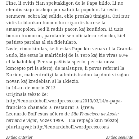
Fine, li evitis ĉian spektakligon de la Papa bildo. Li ne
etendis siajn brakojn por saluti la popolon. Li restis
senmova, sobra kaj solida, eble preskaŭ timigita. Oni nur
vidis la blankan homon kiu rigardis karese la
amaspopolon. Sed li radiis pacon kaj konfidon. Li uzis
bonan humoron, parolante sen oficialeca retoriko, kiel
paŝtisto parolas al sia fidelularo.
Laste, rimarkindas, ke li estas Papo kiu venas el la Granda
Sudo, kie estas la malriĉuloj de la Tero kaj kie vivas 60%
el la katolikoj. Per sia paŝtista sperto, per sia nova
koncepto pri la aferoj, de malsupre, li povos reformi la
Kurion, malcentraligi la administradon kaj doni vizaĝon
novan kaj kredeblan al la Eklezio.
la 14-an de marto 2013
Originala teksto ĉe:
http://leonardoboff.wordpress.com/2013/03/14/o-papa-
francisco-chamado-a-restaurar-a-igreja/
Leonardo Boff estas aŭtoro de
São Francisco de Assis:
ternura e vigor
, Vozes 1999. – Lia retpaĝo kun tekstoj
plurlingvaj:
http
://
leonardoboff
.
wordpress
.
com
/
Artigo anterior
Artigo seguinte