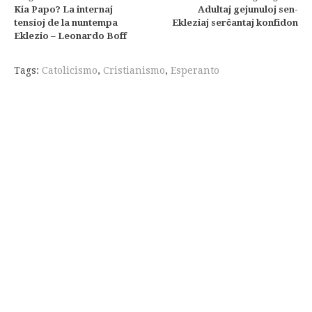
Continue
Kia Papo? La internaj
Adultaj gejunuloj sen-
lendo
tensioj de la nuntempa
Ekleziaj serĉantaj konfidon
Eklezio – Leonardo Boff
Tags:
Catolicismo
,
Cristianismo
,
Esperanto