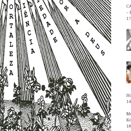
C
– 
17
Ho
14
Me
Ko
18