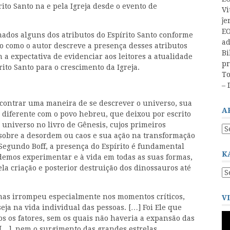
rito Santo na e pela Igreja desde o evento de
Vi
ĵe
EO
mados alguns dos atributos do Espírito Santo conforme
a
 como o autor descreve a presença desses atributos
Bi
 a expectativa de evidenciar aos leitores a atualidade
pr
rito Santo para o crescimento da Igreja.
T
– 
contrar uma maneira de se descrever o universo, sua
A
i diferente com o povo hebreu, que deixou por escrito
universo no livro de Gênesis, cujos primeiros
Ar
 sobre a desordem ou caos e sua ação na transformação
–
Segundo Boff, a presença do Espírito é fundamental
Ar
K
demos experimentar e à vida em todas as suas formas,
la criação e posterior destruição dos dinossauros até
Ka
–
Ca
 mas irrompeu especialmente nos momentos críticos,
V
eja na vida individual das pessoas. […] Foi Ele que
To
dos os fatores, sem os quais não haveria a expansão das
de
[…], nem o surgimento das grandes estrelas