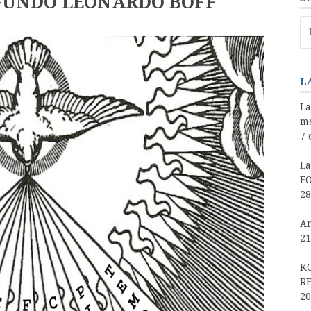
EGUNDO LEONARDO BOFF
Pe
po
L
La
me
7 
La
EO
28
An
21
K
RE
20