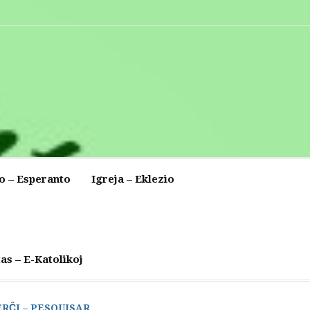
o – Esperanto
Igreja – Eklezio
as – E-Katolikoj
ERĈI – PESQUISAR