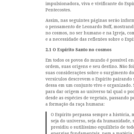
impulsionadora, viva e vivificante do Espí
Pentecostes.
Assim, nas seguintes páginas serão infor
o pensamento de Leonardo Boff, mostrando
no cosmos, no ser humano e na Igreja, com
e a necessidade das reflexões sobre o Espí
2.1 O Espírito Santo no cosmos
Em todos os povos do mundo é possível en
ordem, suas origens e seu destino. Não fo
suas considerações sobre o surgimento do 
versículos descrevem o Espírito pairando
dessa em um conjunto vivo e organizado. 
para dar origem ao universo tal qual o po
desde as espécies de vegetais, passando pe
a formação da raça humana:
O Espírito perpassa sempre a história,
seja do universo, seja da humanidade, s
presidiu o sutilíssimo equilíbrio de to
energias fundamentais, nem a matéria 