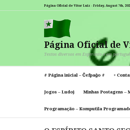
Pular
Página Oficial de Vitor Luiz -
Friday, August 7th, 20
para
I
C
o
–
–
–
–
S
–
conteúdo
i
–
–
–
–
–
–
S
A
E
T
K
Página Oficial de V
Textos diversos em Esperanto e em portugu
# Página inicial – Ĉefpaĝo #
+ Conta
Jogos – Ludoj
Minhas Postagens – M
Programação – Komputila Programad