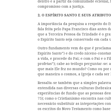
dentro e a partir da comunidade eclesial, 
compromisso com a justiça.
2. O ESPÍRITO SANTO E SEUS ATRIBUT
A importância da pesquisa a respeito do 
fala feita pelo Papa Francisco dias antes 
que a Terceira Pessoa da Trindade é o gra
o Espírito Santo seja conservado em cada 
Outro fundamento vem do que é proclamado
Espírito Santo”) e do credo niceno-consta
a vida, e procede do Pai; e com o Pai e o F
profetas”); cabe ao teólogo perguntar-se: 
que mais Ele fez no mundo? Como ou por 
que maneira o cosmos, a Igreja e cada se
Ressalta-se também que a simples palavra 
entendida nas diversas culturas (hebraica, 
experiências de fundo que as pessoas dess
75); como o Cristianismo encontra nas cult
necessário substituir as intepretações con
os escritos do Novo Testamento como base