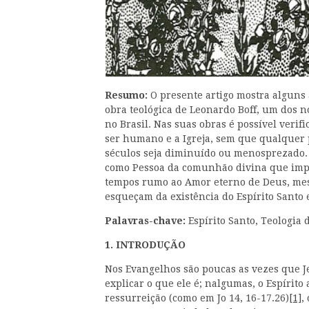
Resumo:
O presente artigo mostra alguns 
obra teológica de Leonardo Boff, um dos n
no Brasil. Nas suas obras é possível verif
ser humano e a Igreja, sem que qualquer
séculos seja diminuído ou menosprezado. 
como Pessoa da comunhão divina que impul
tempos rumo ao Amor eterno de Deus, mes
esqueçam da existência do Espírito Santo
Palavras-chave:
Espírito Santo, Teologia 
1. INTRODUÇÃO
Nos Evangelhos são poucas as vezes que Je
explicar o que ele é; nalgumas, o Espíri
ressurreição (como em Jo 14, 16-17.26)
[1]
,