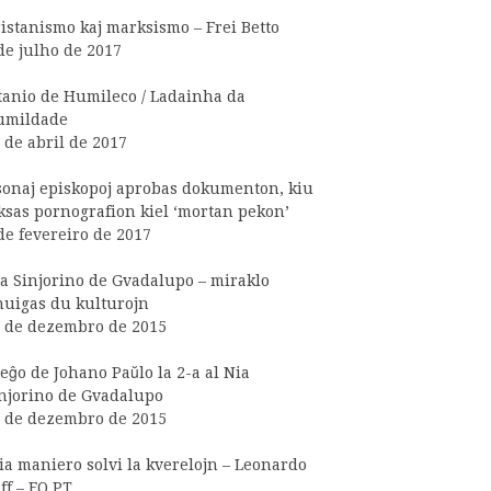
istanismo kaj marksismo – Frei Betto
de julho de 2017
tanio de Humileco / Ladainha da
umildade
 de abril de 2017
onaj episkopoj aprobas dokumenton, kiu
ksas pornografion kiel ‘mortan pekon’
de fevereiro de 2017
a Sinjorino de Gvadalupo – miraklo
uigas du kulturojn
 de dezembro de 2015
eĝo de Johano Paŭlo la 2-a al Nia
njorino de Gvadalupo
 de dezembro de 2015
ia maniero solvi la kverelojn – Leonardo
ff – EO PT