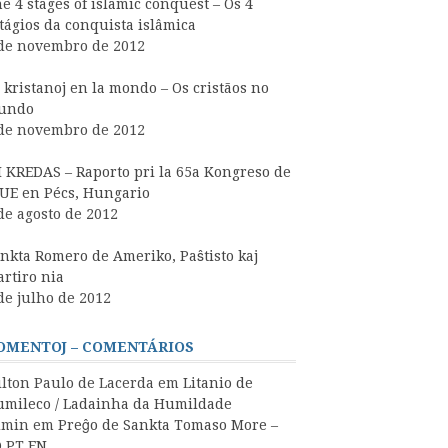
e 4 stages of islamic conquest – Os 4
tágios da conquista islâmica
de novembro de 2012
 kristanoj en la mondo – Os cristãos no
undo
de novembro de 2012
 KREDAS – Raporto pri la 65a Kongreso de
UE en Pécs, Hungario
de agosto de 2012
nkta Romero de Ameriko, Paŝtisto kaj
rtiro nia
de julho de 2012
OMENTOJ – COMENTÁRIOS
lton Paulo de Lacerda
em
Litanio de
mileco / Ladainha da Humildade
dmin
em
Preĝo de Sankta Tomaso More –
 PT EN