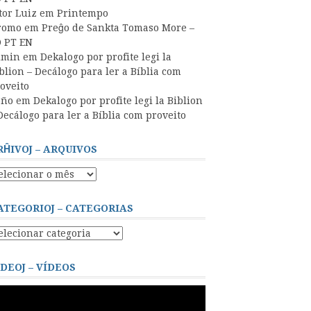
tor Luiz
em
Printempo
romo
em
Preĝo de Sankta Tomaso More –
 PT EN
dmin
em
Dekalogo por profite legi la
blion – Decálogo para ler a Bíblia com
oveito
oño
em
Dekalogo por profite legi la Biblion
Decálogo para ler a Bíblia com proveito
RĤIVOJ – ARQUIVOS
ĥivoj
quivos
ATEGORIOJ – CATEGORIAS
tegorioj
tegorias
IDEOJ – VÍDEOS
cador