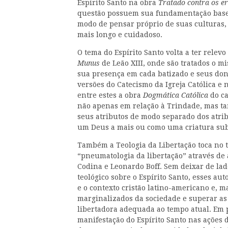
Espírito Santo na obra
Tratado contra os e
questão possuem sua fundamentação basea
modo de pensar próprio de suas culturas,
mais longo e cuidadoso.
O tema do Espírito Santo volta a ter relev
Munus
de Leão XIII, onde são tratados o mi
sua presença em cada batizado e seus don
versões do Catecismo da Igreja Católica e
entre estes a obra
Dogmática Católica
do ca
não apenas em relação à Trindade, mas ta
seus atributos de modo separado dos atrib
um Deus a mais ou como uma criatura subo
Também a Teologia da Libertação toca no 
“pneumatologia da libertação” através de 
Codina e Leonardo Boff. Sem deixar de lado
teológico sobre o Espírito Santo, esses aut
e o contexto cristão latino-americano e, 
marginalizados da sociedade e superar as
libertadora adequada ao tempo atual. Em 
manifestação do Espírito Santo nas ações 