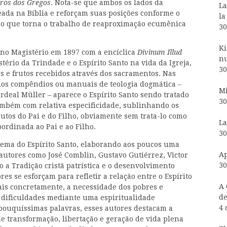
rros dos Gregos
. Nota-se que ambos os lados da
La
da na Bíblia e reforçam suas posições conforme o
la
 o que torna o trabalho de reaproximação ecumênica
30
Ki
o no Magistério em 1897 com a encíclica
Divinum Illud
nu
stério da Trindade e o Espírito Santo na vida da Igreja,
30
s e frutos recebidos através dos sacramentos. Nas
 nos compêndios ou manuais de teologia dogmática –
Mi
rdeal Müller – aparece o Espírito Santo sendo tratado
30
mbém com relativa especificidade, sublinhando os
utos do Pai e do Filho, obviamente sem trata-lo como
La
rdinada ao Pai e ao Filho.
30
tema do Espírito Santo, elaborando aos poucos uma
Ap
autores como José Comblin, Gustavo Gutiérrez, Victor
30
 a Tradição cristã patrística e o desenvolvimento
ores se esforçam para refletir a relação entre o Espírito
A 
mais concretamente, a necessidade dos pobres e
de
 dificuldades mediante uma espiritualidade
4 
pouquíssimas palavras, esses autores destacam a
de transformação, libertação e geração de vida plena