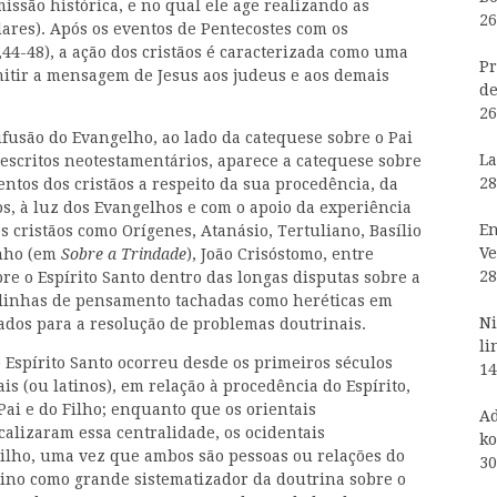
issão histórica, e no qual ele age realizando as
26
ares). Após os eventos de Pentecostes com os
0,44-48), a ação dos cristãos é caracterizada como uma
Pr
mitir a mensagem de Jesus aos judeus e aos demais
de
26
ifusão do Evangelho, ao lado da catequese sobre o Pai
La
 escritos neotestamentários, aparece a catequese sobre
28
ntos dos cristãos a respeito da sua procedência, da
os, à luz dos Evangelhos e com o apoio da experiência
En
 cristãos como Orígenes, Atanásio, Tertuliano, Basílio
Ve
inho (em
Sobre a Trindade
), João Crisóstomo, entre
28
re o Espírito Santo dentro das longas disputas sobre a
 linhas de pensamento tachadas como heréticas em
Ni
cados para a resolução de problemas doutrinais.
li
o Espírito Santo ocorreu desde os primeiros séculos
14
ais (ou latinos), em relação à procedência do Espírito,
Pai e do Filho; enquanto que os orientais
Ad
calizaram essa centralidade, os ocidentais
ko
Filho, uma vez que ambos são pessoas ou relações do
30
no como grande sistematizador da doutrina sobre o