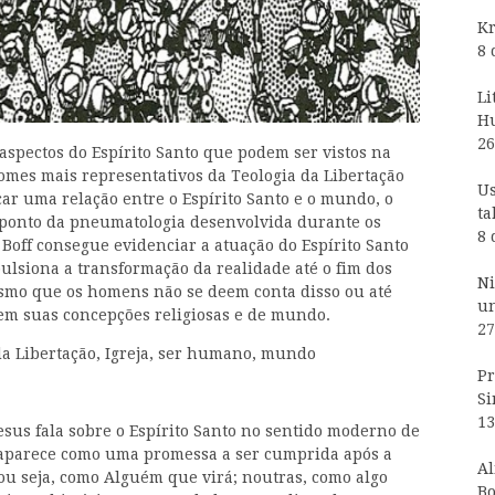
Kr
8 
Li
H
26
aspectos do Espírito Santo que podem ser vistos na
omes mais representativos da Teologia da Libertação
Us
icar uma relação entre o Espírito Santo e o mundo, o
ta
 ponto da pneumatologia desenvolvida durante os
8 
Boff consegue evidenciar a atuação do Espírito Santo
siona a transformação da realidade até o fim dos
Ni
mo que os homens não se deem conta disso ou até
un
 em suas concepções religiosas e de mundo.
27
da Libertação, Igreja, ser humano, mundo
Pr
Si
13
sus fala sobre o Espírito Santo no sentido moderno de
to aparece como uma promessa a ser cumprida após a
Al
 ou seja, como Alguém que virá; noutras, como algo
Bo