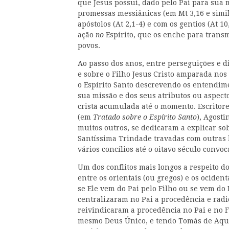
que Jesus possui, dado pelo Pai para sua m
promessas messiânicas (em Mt 3,16 e simil
apóstolos (At 2,1-4) e com os gentios (At 1
ação
no
Espírito, que os enche para trans
povos.
Ao passo dos anos, entre perseguições e d
e sobre o Filho Jesus Cristo amparada nos
o Espírito Santo descrevendo os entendime
sua missão e dos seus atributos ou aspect
cristã acumulada até o momento. Escritores
(em
Tratado sobre o Espírito Santo
), Agost
muitos outros, se dedicaram a explicar sob
Santíssima Trindade travadas com outras
vários concílios até o oitavo século convo
Um dos conflitos mais longos a respeito d
entre os orientais (ou gregos) e os ocident
se Ele vem do Pai pelo Filho ou se vem do 
centralizaram no Pai a procedência e radi
reivindicaram a procedência no Pai e no 
mesmo Deus Único, e tendo Tomás de Aqui