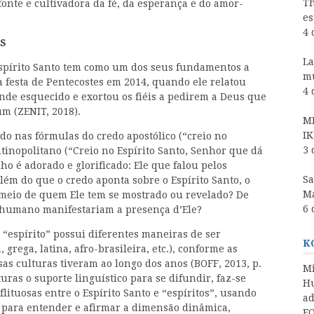
Th
fonte e cultivadora da fé, da esperança e do amor-
es
4 
OS
La
Espírito Santo tem como um dos seus fundamentos a
m
da festa de Pentecostes em 2014, quando ele relatou
4 
nde esquecido e exortou os fiéis a pedirem a Deus que
um (ZENIT, 2018).
MI
IK
 nas fórmulas do credo apostólico (“creio no
3 
ntinopolitano (“Creio no Espírito Santo, Senhor que dá
ilho é adorado e glorificado: Ele que falou pelos
Sa
além do que o credo aponta sobre o Espírito Santo, o
Ma
meio de quem Ele tem se mostrado ou revelado? De
6 
r humano manifestariam a presença d’Ele?
“espírito” possui diferentes maneiras de ser
K
grega, latina, afro-brasileira, etc.), conforme as
as culturas tiveram ao longo dos anos (BOFF, 2013, p.
Mi
uras o suporte linguístico para se difundir, faz-se
Hu
flituosas entre o Espírito Santo e “espíritos”, usando
a
 para entender e afirmar a dimensão dinâmica,
EO