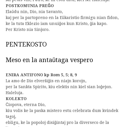
POSTKOMUNIA PREĜO
Elaŭdu nin, Dio, nia Savanto,
kaj per la partopreno en la Eŭkaristio firmigu nian fidon,
ke la tuta Eklezio iam unuiĝos kun Kristo, ĝia kapo.
Per Kristo nia Sinjoro.
PENTEKOSTO
Meso en la antaŭtaga vespero
ENIRA ANTIFONO kp Rom 5, 5; 8, 9
La amo de Dio elverŝiĝis en niajn korojn,
per la Sankta Spirito, kiu elektis nin kiel sian loĝejon.
Haleluja.
KOLEKTO
Ĉiopova, eterna Dio,
kiu volis ke la paska mistero estu celebrata dum kvindek
tagoj,
ebligu, ke la popoloj disiĝintaj pro la diverseco de la