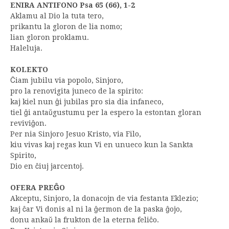
ENIRA ANTIFONO Psa 65 (66), 1-2
Aklamu al Dio la tuta tero,
prikantu la gloron de lia nomo;
lian gloron proklamu.
Haleluja.
KOLEKTO
Ĉiam jubilu via popolo, Sinjoro,
pro la renovigita juneco de la spirito:
kaj kiel nun ĝi jubilas pro sia dia infaneco,
tiel ĝi antaŭgustumu per la espero la estontan gloran
reviviĝon.
Per nia Sinjoro Jesuo Kristo, via Filo,
kiu vivas kaj regas kun Vi en unueco kun la Sankta
Spirito,
Dio en ĉiuj jarcentoj.
OFERA PREĜO
Akceptu, Sinjoro, la donacojn de via festanta Eklezio;
kaj ĉar Vi donis al ni la ĝermon de la paska ĝojo,
donu ankaŭ la frukton de la eterna feliĉo.