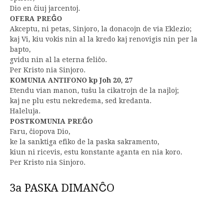
Dio en ĉiuj jarcentoj.
OFERA PREĜO
Akceptu, ni petas, Sinjoro, la donacojn de via Eklezio;
kaj Vi, kiu vokis nin al la kredo kaj renovigis nin per la
bapto,
gvidu nin al la eterna feliĉo.
Per Kristo nia Sinjoro.
KOMUNIA ANTIFONO kp Joh 20, 27
Etendu vian manon, tuŝu la cikatrojn de la najloj;
kaj ne plu estu nekredema, sed kredanta.
Haleluja.
POSTKOMUNIA PREĜO
Faru, ĉiopova Dio,
ke la sanktiga efiko de la paska sakramento,
kiun ni ricevis, estu konstante aganta en nia koro.
Per Kristo nia Sinjoro.
3a PASKA DIMANĈO