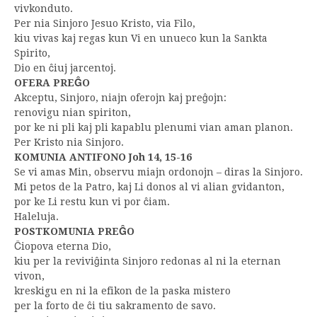
vivkonduto.
Per nia Sinjoro Jesuo Kristo, via Filo,
kiu vivas kaj regas kun Vi en unueco kun la Sankta
Spirito,
Dio en ĉiuj jarcentoj.
OFERA PREĜO
Akceptu, Sinjoro, niajn oferojn kaj preĝojn:
renovigu nian spiriton,
por ke ni pli kaj pli kapablu plenumi vian aman planon.
Per Kristo nia Sinjoro.
KOMUNIA ANTIFONO Joh 14, 15-16
Se vi amas Min, observu miajn ordonojn – diras la Sinjoro.
Mi petos de la Patro, kaj Li donos al vi alian gvidanton,
por ke Li restu kun vi por ĉiam.
Haleluja.
POSTKOMUNIA PREĜO
Ĉiopova eterna Dio,
kiu per la reviviĝinta Sinjoro redonas al ni la eternan
vivon,
kreskigu en ni la efikon de la paska mistero
per la forto de ĉi tiu sakramento de savo.