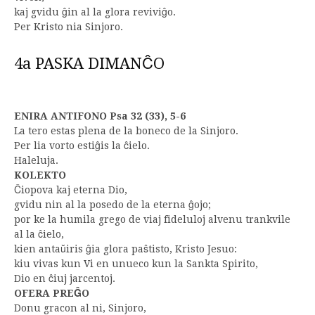
kaj gvidu ĝin al la glora reviviĝo.
Per Kristo nia Sinjoro.
4a PASKA DIMANĈO
ENIRA ANTIFONO Psa 32 (33), 5-6
La tero estas plena de la boneco de la Sinjoro.
Per lia vorto estiĝis la ĉielo.
Haleluja.
KOLEKTO
Ĉiopova kaj eterna Dio,
gvidu nin al la posedo de la eterna ĝojo;
por ke la humila grego de viaj fideluloj alvenu trankvile
al la ĉielo,
kien antaŭiris ĝia glora paŝtisto, Kristo Jesuo:
kiu vivas kun Vi en unueco kun la Sankta Spirito,
Dio en ĉiuj jarcentoj.
OFERA PREĜO
Donu gracon al ni, Sinjoro,