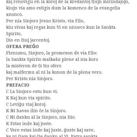
kaj renovigu en la koroj de la kredantoj tiujn mirindaĵojn,
kiujn via amo estigis dum la komenco de la evangelia
anonco.
Per nia Sinjoro Jesuo Kristo, via Filo,
kiu vivas kaj regas kun Vi en unueco kun la Sankta
Spirito,
Dio en ĉiuj jarcentoj.
OFERA PREĜO
Plenumu, Sinjoro, la promeson de via Filo:
la Sankta Spirito malkaŝu plene al nia koro
la misteron de ĉi tiu ofero
kaj malfermu al ni la konon de la plena vero.
Per Kristo nia Sinjoro.
PREFACIO
C La Sinjoro estu kun vi.
K Kaj kun via spirito.
C Leviĝu viaj koroj.
K Ni havas ilin ĉe la Sinjoro.
C Ni danku al la Sinjoro, nia Dio.
K Estas inde kaj juste.
C Vere estas inde kaj juste, ĝuste kaj save,
ke ni ĉiam kaj ĉie danku al Vi, Patro sankta,