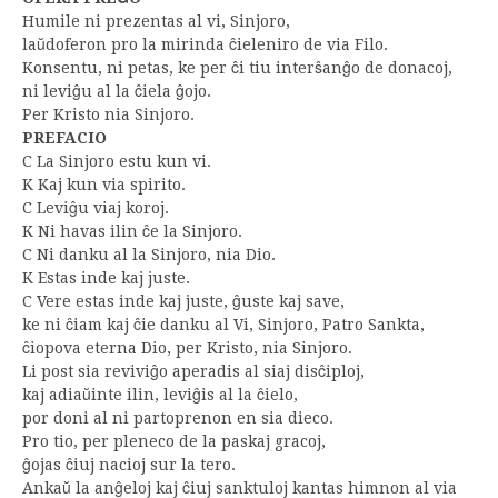
Humile ni prezentas al vi, Sinjoro,
laŭdoferon pro la mirinda ĉieleniro de via Filo.
Konsentu, ni petas, ke per ĉi tiu interŝanĝo de donacoj,
ni leviĝu al la ĉiela ĝojo.
Per Kristo nia Sinjoro.
PREFACIO
C La Sinjoro estu kun vi.
K Kaj kun via spirito.
C Leviĝu viaj koroj.
K Ni havas ilin ĉe la Sinjoro.
C Ni danku al la Sinjoro, nia Dio.
K Estas inde kaj juste.
C Vere estas inde kaj juste, ĝuste kaj save,
ke ni ĉiam kaj ĉie danku al Vi, Sinjoro, Patro Sankta,
ĉiopova eterna Dio, per Kristo, nia Sinjoro.
Li post sia reviviĝo aperadis al siaj disĉiploj,
kaj adiaŭinte ilin, leviĝis al la ĉielo,
por doni al ni partoprenon en sia dieco.
Pro tio, per pleneco de la paskaj gracoj,
ĝojas ĉiuj nacioj sur la tero.
Ankaŭ la anĝeloj kaj ĉiuj sanktuloj kantas himnon al via