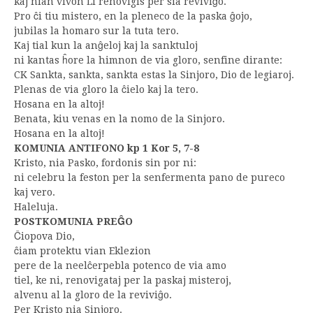
kaj nian vivon Li renovigis per sia reviviĝo.
Pro ĉi tiu mistero, en la pleneco de la paska ĝojo,
jubilas la homaro sur la tuta tero.
Kaj tial kun la anĝeloj kaj la sanktuloj
ni kantas ĥore la himnon de via gloro, senfine dirante:
CK Sankta, sankta, sankta estas la Sinjoro, Dio de legiaroj.
Plenas de via gloro la ĉielo kaj la tero.
Hosana en la altoj!
Benata, kiu venas en la nomo de la Sinjoro.
Hosana en la altoj!
KOMUNIA ANTIFONO kp 1 Kor 5, 7-8
Kristo, nia Pasko, fordonis sin por ni:
ni celebru la feston per la senfermenta pano de pureco
kaj vero.
Haleluja.
POSTKOMUNIA PREĜO
Ĉiopova Dio,
ĉiam protektu vian Eklezion
pere de la neelĉerpebla potenco de via amo
tiel, ke ni, renovigataj per la paskaj misteroj,
alvenu al la gloro de la reviviĝo.
Per Kristo nia Sinjoro.