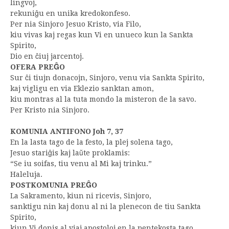
lingvoj,
rekuniĝu en unika kredokonfeso.
Per nia Sinjoro Jesuo Kristo, via Filo,
kiu vivas kaj regas kun Vi en unueco kun la Sankta
Spirito,
Dio en ĉiuj jarcentoj.
OFERA PREĜO
Sur ĉi tiujn donacojn, Sinjoro, venu via Sankta Spirito,
kaj vigligu en via Eklezio sanktan amon,
kiu montras al la tuta mondo la misteron de la savo.
Per Kristo nia Sinjoro.
KOMUNIA ANTIFONO Joh 7, 37
En la lasta tago de la festo, la plej solena tago,
Jesuo stariĝis kaj laŭte proklamis:
“Se iu soifas, tiu venu al Mi kaj trinku.”
Haleluja.
POSTKOMUNIA PREĜO
La Sakramento, kiun ni ricevis, Sinjoro,
sanktigu nin kaj donu al ni la plenecon de tiu Sankta
Spirito,
kiun Vi donis al viaj apostoloj en la pentekosta tago.