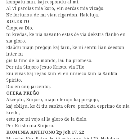
kompatu min, kaj respondu al mi.
Al Vi parolas mia koro, Vin serĉas mia vizaĝo.
Ne forturnu de mi vian rigardon. Haleluja.
KOLEKTO
Ĉiopova Dio,
ni kredas, ke nia Savanto estas ĉe via dekstra flanko en
sia gloro.
Elaŭdu niajn preĝojn kaj faru, ke ni sentu lian ĉeeston
inter ni
ĝis la fino de la mondo, laŭ lia promeso.
Per nia Sinjoro Jesuo Kristo, via Filo,
kiu vivas kaj regas kun Vi en unueco kun la Sankta
Spirito,
Dio en ĉiuj jarcentoj.
OFERA PREĜO
Akceptu, Sinjoro, niajn oferojn kaj preĝojn,
kaj ebligu, ke ĉi tiu sankta ofero, perfekta esprimo de nia
kredo,
estu por ni vojo al la gloro de la ĉielo.
Per Kristo nia Sinjoro.
KOMUNIA ANTIFONO kp Joh 17, 22
Mi petas Vin, Patro, ke ili estu unu, kiel Ni. Haleluja.