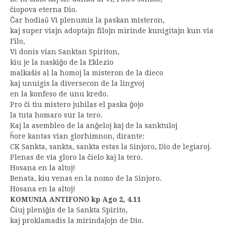
ĉiopova eterna Dio.
Ĉar hodiaŭ Vi plenumis la paskan misteron,
kaj super viajn adoptajn filojn mirinde kunigitajn kun via
Filo,
Vi donis vian Sanktan Spiriton,
kiu je la naskiĝo de la Eklezio
malkaŝis al la homoj la misteron de la dieco
kaj unuigis la diversecon de la lingvoj
en la konfeso de unu kredo.
Pro ĉi tiu mistero jubilas el paska ĝojo
la tuta homaro sur la tero.
Kaj la asembleo de la anĝeloj kaj de la sanktuloj
ĥore kantas vian glorhimnon, dirante:
CK Sankta, sankta, sankta estas la Sinjoro, Dio de legiaroj.
Plenas de via gloro la ĉielo kaj la tero.
Hosana en la altoj!
Benata, kiu venas en la nomo de la Sinjoro.
Hosana en la altoj!
KOMUNIA ANTIFONO kp Ago 2, 4.11
Ĉiuj pleniĝis de la Sankta Spirito,
kaj proklamadis la mirindaĵojn de Dio.