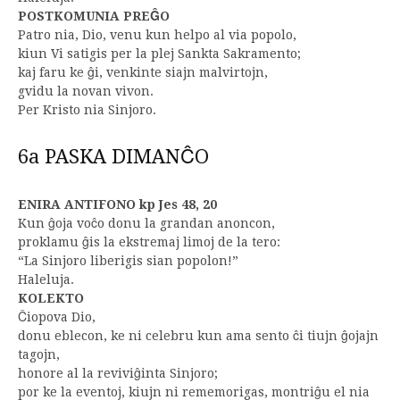
POSTKOMUNIA PREĜO
Patro nia, Dio, venu kun helpo al via popolo,
kiun Vi satigis per la plej Sankta Sakramento;
kaj faru ke ĝi, venkinte siajn malvirtojn,
gvidu la novan vivon.
Per Kristo nia Sinjoro.
6a PASKA DIMANĈO
ENIRA ANTIFONO kp Jes 48, 20
Kun ĝoja voĉo donu la grandan anoncon,
proklamu ĝis la ekstremaj limoj de la tero:
“La Sinjoro liberigis sian popolon!”
Haleluja.
KOLEKTO
Ĉiopova Dio,
donu eblecon, ke ni celebru kun ama sento ĉi tiujn ĝojajn
tagojn,
honore al la reviviĝinta Sinjoro;
por ke la eventoj, kiujn ni rememorigas, montriĝu el nia