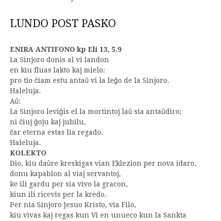
LUNDO POST PASKO
ENIRA ANTIFONO kp Eli 13, 5.9
La Sinjoro donis al vi landon
en kiu fluas lakto kaj mielo:
pro tio ĉiam estu antaŭ vi la leĝo de la Sinjoro.
Haleluja.
Aŭ:
La Sinjoro leviĝis el la mortintoj laŭ sia antaŭdiro;
ni ĉiuj ĝoju kaj jubilu,
ĉar eterna estas lia regado.
Haleluja.
KOLEKTO
Dio, kiu daŭre kreskigas vian Eklezion per nova idaro,
donu kapablon al viaj servantoj,
ke ili gardu per sia vivo la gracon,
kiun ili ricevis per la kredo.
Per nia Sinjoro Jesuo Kristo, via Filo,
kiu vivas kaj regas kun Vi en unueco kun la Sankta