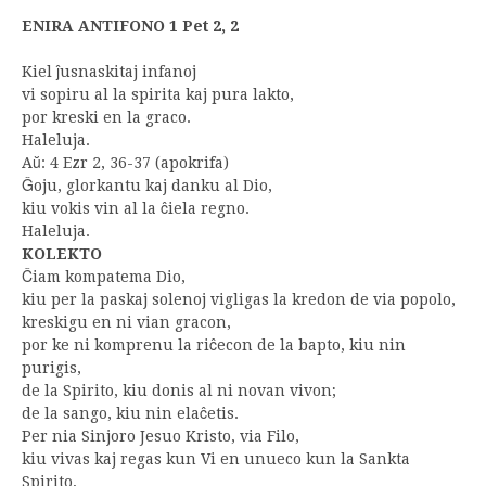
ENIRA ANTIFONO 1 Pet 2, 2
Kiel ĵusnaskitaj infanoj
vi sopiru al la spirita kaj pura lakto,
por kreski en la graco.
Haleluja.
Aŭ: 4 Ezr 2, 36-37 (apokrifa)
Ĝoju, glorkantu kaj danku al Dio,
kiu vokis vin al la ĉiela regno.
Haleluja.
KOLEKTO
Ĉiam kompatema Dio,
kiu per la paskaj solenoj vigligas la kredon de via popolo,
kreskigu en ni vian gracon,
por ke ni komprenu la riĉecon de la bapto, kiu nin
purigis,
de la Spirito, kiu donis al ni novan vivon;
de la sango, kiu nin elaĉetis.
Per nia Sinjoro Jesuo Kristo, via Filo,
kiu vivas kaj regas kun Vi en unueco kun la Sankta
Spirito,