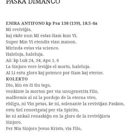
PASKA DIMANĈO
ENIRA ANTIFONO kp Psa 138 (139), 18.5-6a
Mi reviviĝis,
kaj ekde nun Mi estas ĉiam kun Vi.
Super Min Vi etendis vian manon.
Mirinda estas via scienco.
Haleluja, haleluja.
Aŭ: kp Luk 24, 34; Apo 1, 6
La Sinjoro vere leviĝis el morto, haleluja.
Al Li estu gloro kaj potenco por ĉiam kaj eterne.
KOLEKTO
Dio, kiu en ĉi tiu tago,
venkinte la morton per via unugenerita Filo,
malfermis al ni la pordojn de la eterna vivo,
ebligu, ni Vin petas, ke ni, solenante la reviviĝan Paskon,
estu tiel renovigataj per via Spirito,
ke ni ankaŭ renaskiĝu en la gloro de la reviviĝinta
Sinjoro.
Per Nia Sinjoro Jesuo Kristo, via Filo,