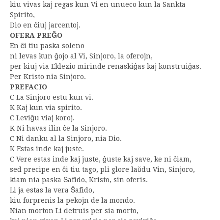
kiu vivas kaj regas kun Vi en unueco kun la Sankta
Spirito,
Dio en ĉiuj jarcentoj.
OFERA PREĜO
En ĉi tiu paska soleno
ni levas kun ĝojo al Vi, Sinjoro, la oferojn,
per kiuj via Eklezio mirinde renaskiĝas kaj konstruiĝas.
Per Kristo nia Sinjoro.
PREFACIO
C La Sinjoro estu kun vi.
K Kaj kun via spirito.
C Leviĝu viaj koroj.
K Ni havas ilin ĉe la Sinjoro.
C Ni danku al la Sinjoro, nia Dio.
K Estas inde kaj juste.
C Vere estas inde kaj juste, ĝuste kaj save, ke ni ĉiam,
sed precipe en ĉi tiu tago, pli glore laŭdu Vin, Sinjoro,
kiam nia paska Ŝafido, Kristo, sin oferis.
Li ja estas la vera Ŝafido,
kiu forprenis la pekojn de la mondo.
Nian morton Li detruis per sia morto,