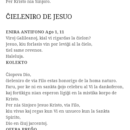
Per Kristo nia Sinjoro.
ĈIELENIRO DE JESUO
ENIRA ANTIFONO Ago 1, 11
Viroj Galileanoj, kial vi rigardas la ĉielon?
Jesuo, kiu forlasis vin por leviĝi al la ĉielo,
tiel same revenos.
Haleluja.
KOLEKTO
Ĉiopova Dio,
ĉieleniro de via Filo estas honorigo de la homa naturo.
Faru, por ke ni en sankta ĝojo celebru al Vi la dankoferon,
kaj fortikigu nian esperon ligiĝi en la mistika korpo de
Kristo.
Per nia Sinjoro Jesuo Kristo, via Filo,
kiu vivas kaj regas kun Vi en unueco kun la Sankta
Spirito,
Dio en ĉiuj jarcentoj.
OFERA PREĜO