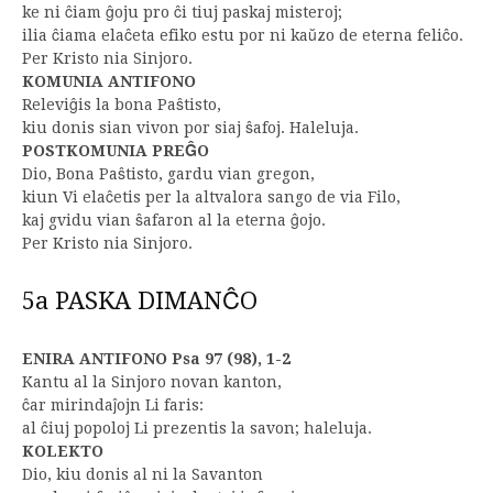
ke ni ĉiam ĝoju pro ĉi tiuj paskaj misteroj;
ilia ĉiama elaĉeta efiko estu por ni kaŭzo de eterna feliĉo.
Per Kristo nia Sinjoro.
KOMUNIA ANTIFONO
Releviĝis la bona Paŝtisto,
kiu donis sian vivon por siaj ŝafoj. Haleluja.
POSTKOMUNIA PREĜO
Dio, Bona Paŝtisto, gardu vian gregon,
kiun Vi elaĉetis per la altvalora sango de via Filo,
kaj gvidu vian ŝafaron al la eterna ĝojo.
Per Kristo nia Sinjoro.
5a PASKA DIMANĈO
ENIRA ANTIFONO Psa 97 (98), 1-2
Kantu al la Sinjoro novan kanton,
ĉar mirindaĵojn Li faris:
al ĉiuj popoloj Li prezentis la savon; haleluja.
KOLEKTO
Dio, kiu donis al ni la Savanton