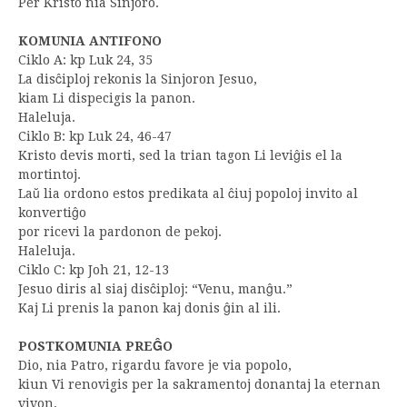
Per Kristo nia Sinjoro.
KOMUNIA ANTIFONO
Ciklo A: kp Luk 24, 35
La disĉiploj rekonis la Sinjoron Jesuo,
kiam Li dispecigis la panon.
Haleluja.
Ciklo B: kp Luk 24, 46-47
Kristo devis morti, sed la trian tagon Li leviĝis el la
mortintoj.
Laŭ lia ordono estos predikata al ĉiuj popoloj invito al
konvertiĝo
por ricevi la pardonon de pekoj.
Haleluja.
Ciklo C: kp Joh 21, 12-13
Jesuo diris al siaj disĉiploj: “Venu, manĝu.”
Kaj Li prenis la panon kaj donis ĝin al ili.
POSTKOMUNIA PREĜO
Dio, nia Patro, rigardu favore je via popolo,
kiun Vi renovigis per la sakramentoj donantaj la eternan
vivon,