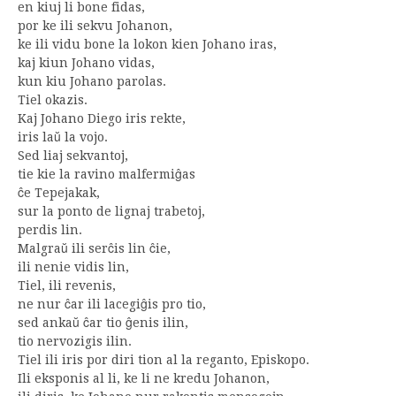
en kiuj li bone fidas,
por ke ili sekvu Johanon,
ke ili vidu bone la lokon kien Johano iras,
kaj kiun Johano vidas,
kun kiu Johano parolas.
Tiel okazis.
Kaj Johano Diego iris rekte,
iris laŭ la vojo.
Sed liaj sekvantoj,
tie kie la ravino malfermiĝas
ĉe Tepejakak,
sur la ponto de lignaj trabetoj,
perdis lin.
Malgraŭ ili serĉis lin ĉie,
ili nenie vidis lin,
Tiel, ili revenis,
ne nur ĉar ili lacegiĝis pro tio,
sed ankaŭ ĉar tio ĝenis ilin,
tio nervozigis ilin.
Tiel ili iris por diri tion al la reganto, Episkopo.
Ili eksponis al li, ke li ne kredu Johanon,