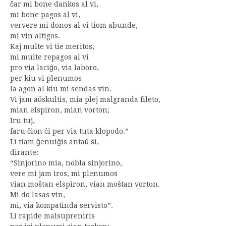
ĉar mi bone dankos al vi,
mi bone pagos al vi,
ververe mi donos al vi tiom abunde,
mi vin altigos.
Kaj multe vi tie meritos,
mi multe repagos al vi
pro via laciĝo, via laboro,
per kiu vi plenumos
la agon al kiu mi sendas vin.
Vi jam aŭskultis, mia plej malgranda fileto,
mian elspiron, mian vorton;
Iru tuj,
faru ĉion ĉi per via tuta klopodo.”
Li tiam ĝenuiĝis antaŭ ŝi,
dirante:
“Sinjorino mia, nobla sinjorino,
vere mi jam iros, mi plenumos
vian moŝtan elspiron, vian moŝtan vorton.
Mi do lasas vin,
mi, via kompatinda servisto”.
Li rapide malsupreniris