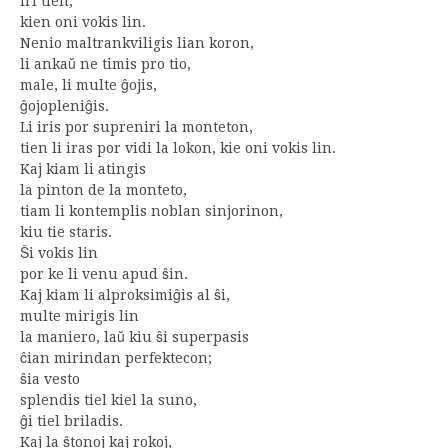
iri tien,
kien oni vokis lin.
Nenio maltrankviligis lian koron,
li ankaŭ ne timis pro tio,
male, li multe ĝojis,
ĝojopleniĝis.
Li iris por supreniri la monteton,
tien li iras por vidi la lokon, kie oni vokis lin.
Kaj kiam li atingis
la pinton de la monteto,
tiam li kontemplis noblan sinjorinon,
kiu tie staris.
Ŝi vokis lin
por ke li venu apud ŝin.
Kaj kiam li alproksimiĝis al ŝi,
multe mirigis lin
la maniero, laŭ kiu ŝi superpasis
ĉian mirindan perfektecon;
ŝia vesto
splendis tiel kiel la suno,
ĝi tiel briladis.
Kaj la ŝtonoj kaj rokoj,