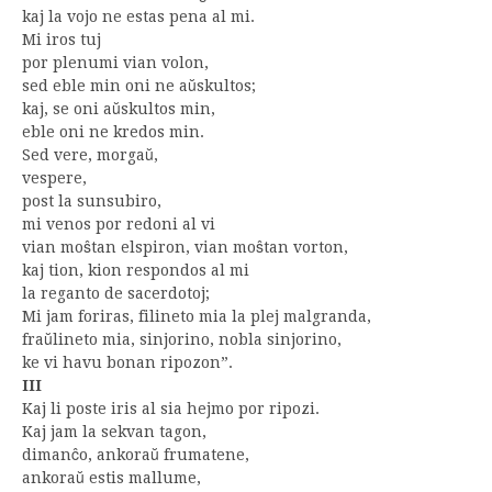
kaj la vojo ne estas pena al mi.
Mi iros tuj
por plenumi vian volon,
sed eble min oni ne aŭskultos;
kaj, se oni aŭskultos min,
eble oni ne kredos min.
Sed vere, morgaŭ,
vespere,
post la sunsubiro,
mi venos por redoni al vi
vian moŝtan elspiron, vian moŝtan vorton,
kaj tion, kion respondos al mi
la reganto de sacerdotoj;
Mi jam foriras, filineto mia la plej malgranda,
fraŭlineto mia, sinjorino, nobla sinjorino,
ke vi havu bonan ripozon”.
III
Kaj li poste iris al sia hejmo por ripozi.
Kaj jam la sekvan tagon,
dimanĉo, ankoraŭ frumatene,
ankoraŭ estis mallume,