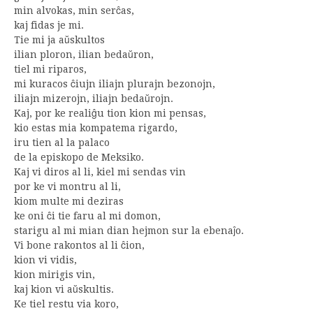
min alvokas, min serĉas,
kaj fidas je mi.
Tie mi ja aŭskultos
ilian ploron, ilian bedaŭron,
tiel mi riparos,
mi kuracos ĉiujn iliajn plurajn bezonojn,
iliajn mizerojn, iliajn bedaŭrojn.
Kaj, por ke realiĝu tion kion mi pensas,
kio estas mia kompatema rigardo,
iru tien al la palaco
de la episkopo de Meksiko.
Kaj vi diros al li, kiel mi sendas vin
por ke vi montru al li,
kiom multe mi deziras
ke oni ĉi tie faru al mi domon,
starigu al mi mian dian hejmon sur la ebenaĵo.
Vi bone rakontos al li ĉion,
kion vi vidis,
kion mirigis vin,
kaj kion vi aŭskultis.
Ke tiel restu via koro,