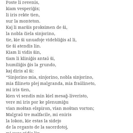
Poste li revenis,
kiam vesperiĝis;
li iris rekte tien,
sur la monteton.
Kaj li marŝis proksimen de ŝi,
la nobla ĉiela sinjorino,
tie, kie ŝi unuafoje videbliĝis al li,
tie ŝi atendis lin.
Kiam li vidis ŝin,
tiam li kliniĝis antaŭ ŝi,
humiliĝis ĝis la grundo,
kaj diris al ŝi:
“Sinjorino mia, sinjorino, nobla sinjorino,
mia filineto plej malgranda, mia fraŭlineto,
mi iris tien,
kien vi sendis min kiel mesaĝ-liveristo,
vere mi iris por ke plenumiĝu
vian moŝtan elspiron, vian moŝtan vorton;
Malgraŭ tre malfacile, mi eniris
la lokon, kie estas la sidejo
de la reganto de la sacerdotoj,