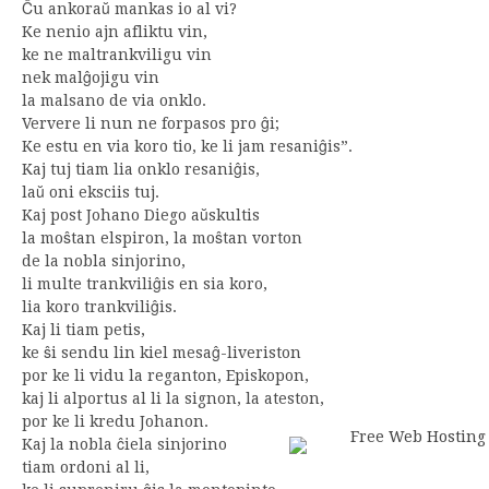
Ĉu ankoraŭ mankas io al vi?
Ke nenio ajn afliktu vin,
ke ne maltrankviligu vin
nek malĝojigu vin
la malsano de via onklo.
Ververe li nun ne forpasos pro ĝi;
Ke estu en via koro tio, ke li jam resaniĝis”.
Kaj tuj tiam lia onklo resaniĝis,
laŭ oni eksciis tuj.
Kaj post Johano Diego aŭskultis
la moŝtan elspiron, la moŝtan vorton
de la nobla sinjorino,
li multe trankviliĝis en sia koro,
lia koro trankviliĝis.
Kaj li tiam petis,
ke ŝi sendu lin kiel mesaĝ-liveriston
por ke li vidu la reganton, Episkopon,
kaj li alportus al li la signon, la ateston,
por ke li kredu Johanon.
Kaj la nobla ĉiela sinjorino
tiam ordoni al li,