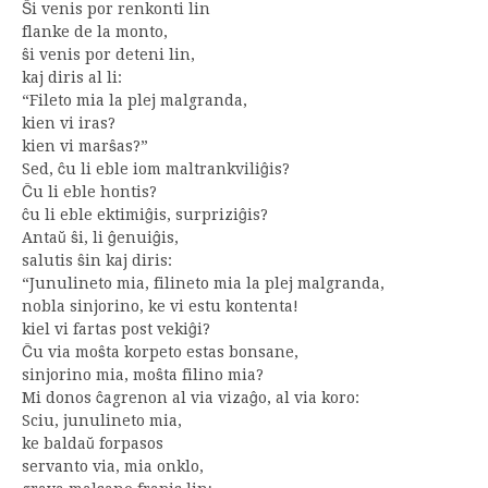
Ŝi venis por renkonti lin
flanke de la monto,
ŝi venis por deteni lin,
kaj diris al li:
“Fileto mia la plej malgranda,
kien vi iras?
kien vi marŝas?”
Sed, ĉu li eble iom maltrankviliĝis?
Ĉu li eble hontis?
ĉu li eble ektimiĝis, surpriziĝis?
Antaŭ ŝi, li ĝenuiĝis,
salutis ŝin kaj diris:
“Junulineto mia, filineto mia la plej malgranda,
nobla sinjorino, ke vi estu kontenta!
kiel vi fartas post vekiĝi?
Ĉu via moŝta korpeto estas bonsane,
sinjorino mia, moŝta filino mia?
Mi donos ĉagrenon al via vizaĝo, al via koro:
Sciu, junulineto mia,
ke baldaŭ forpasos
servanto via, mia onklo,