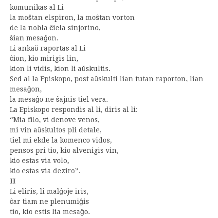
komunikas al Li
la moŝtan elspiron, la moŝtan vorton
de la nobla ĉiela sinjorino,
ŝian mesaĝon.
Li ankaŭ raportas al Li
ĉion, kio mirigis lin,
kion li vidis, kion li aŭskultis.
Sed al la Episkopo, post aŭskulti lian tutan raporton, lian
mesaĝon,
la mesaĝo ne ŝajnis tiel vera.
La Episkopo respondis al li, diris al li:
“Mia filo, vi denove venos,
mi vin aŭskultos pli detale,
tiel mi ekde la komenco vidos,
pensos pri tio, kio alvenigis vin,
kio estas via volo,
kio estas via deziro”.
II
Li eliris, li malĝoje iris,
ĉar tiam ne plenumiĝis
tio, kio estis lia mesaĝo.