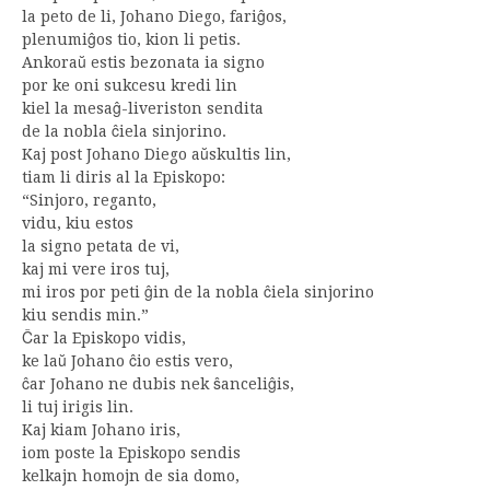
la peto de li, Johano Diego, fariĝos,
plenumiĝos tio, kion li petis.
Ankoraŭ estis bezonata ia signo
por ke oni sukcesu kredi lin
kiel la mesaĝ-liveriston sendita
de la nobla ĉiela sinjorino.
Kaj post Johano Diego aŭskultis lin,
tiam li diris al la Episkopo:
“Sinjoro, reganto,
vidu, kiu estos
la signo petata de vi,
kaj mi vere iros tuj,
mi iros por peti ĝin de la nobla ĉiela sinjorino
kiu sendis min.”
Ĉar la Episkopo vidis,
ke laŭ Johano ĉio estis vero,
ĉar Johano ne dubis nek ŝanceliĝis,
li tuj irigis lin.
Kaj kiam Johano iris,
iom poste la Episkopo sendis
kelkajn homojn de sia domo,