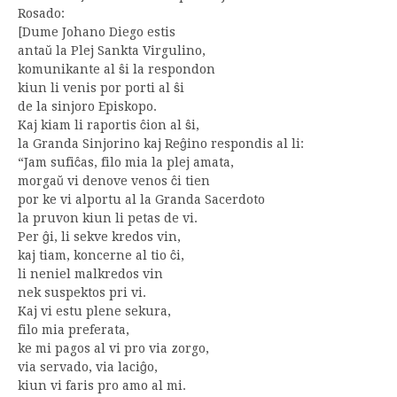
Rosado:
[Dume Johano Diego estis
antaŭ la Plej Sankta Virgulino,
komunikante al ŝi la respondon
kiun li venis por porti al ŝi
de la sinjoro Episkopo.
Kaj kiam li raportis ĉion al ŝi,
la Granda Sinjorino kaj Reĝino respondis al li:
“Jam sufiĉas, filo mia la plej amata,
morgaŭ vi denove venos ĉi tien
por ke vi alportu al la Granda Sacerdoto
la pruvon kiun li petas de vi.
Per ĝi, li sekve kredos vin,
kaj tiam, koncerne al tio ĉi,
li neniel malkredos vin
nek suspektos pri vi.
Kaj vi estu plene sekura,
filo mia preferata,
ke mi pagos al vi pro via zorgo,
via servado, via laciĝo,
kiun vi faris pro amo al mi.