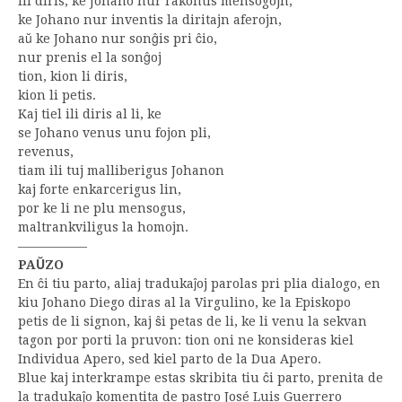
ili diris, ke Johano nur rakontis mensogojn,
ke Johano nur inventis la diritajn aferojn,
aŭ ke Johano nur sonĝis pri ĉio,
nur prenis el la sonĝoj
tion, kion li diris,
kion li petis.
Kaj tiel ili diris al li, ke
se Johano venus unu fojon pli,
revenus,
tiam ili tuj malliberigus Johanon
kaj forte enkarcerigus lin,
por ke li ne plu mensogus,
maltrankviligus la homojn.
—————–
PAŬZO
En ĉi tiu parto, aliaj tradukaĵoj parolas pri plia dialogo, en
kiu Johano Diego diras al la Virgulino, ke la Episkopo
petis de li signon, kaj ŝi petas de li, ke li venu la sekvan
tagon por porti la pruvon: tion oni ne konsideras kiel
Individua Apero, sed kiel parto de la Dua Apero.
Blue kaj interkrampe estas skribita tiu ĉi parto, prenita de
la tradukaĵo komentita de pastro José Luis Guerrero