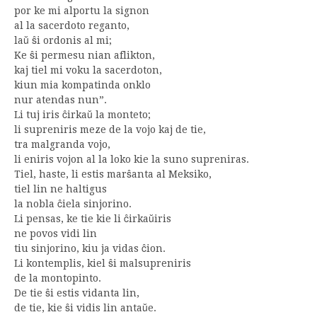
por ke mi alportu la signon
al la sacerdoto reganto,
laŭ ŝi ordonis al mi;
Ke ŝi permesu nian aflikton,
kaj tiel mi voku la sacerdoton,
kiun mia kompatinda onklo
nur atendas nun”.
Li tuj iris ĉirkaŭ la monteto;
li supreniris meze de la vojo kaj de tie,
tra malgranda vojo,
li eniris vojon al la loko kie la suno supreniras.
Tiel, haste, li estis marŝanta al Meksiko,
tiel lin ne haltigus
la nobla ĉiela sinjorino.
Li pensas, ke tie kie li ĉirkaŭiris
ne povos vidi lin
tiu sinjorino, kiu ja vidas ĉion.
Li kontemplis, kiel ŝi malsupreniris
de la montopinto.
De tie ŝi estis vidanta lin,
de tie, kie ŝi vidis lin antaŭe.