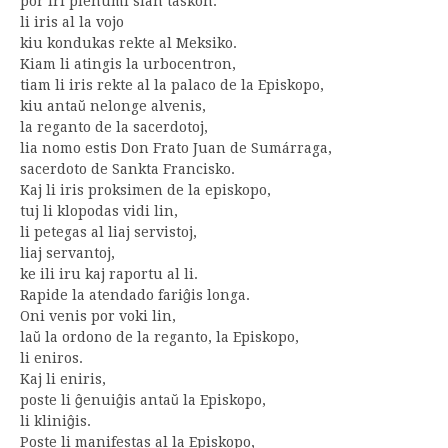
por iri plenumi sian taskon:
li iris al la vojo
kiu kondukas rekte al Meksiko.
Kiam li atingis la urbocentron,
tiam li iris rekte al la palaco de la Episkopo,
kiu antaŭ nelonge alvenis,
la reganto de la sacerdotoj,
lia nomo estis Don Frato Juan de Sumárraga,
sacerdoto de Sankta Francisko.
Kaj li iris proksimen de la episkopo,
tuj li klopodas vidi lin,
li petegas al liaj servistoj,
liaj servantoj,
ke ili iru kaj raportu al li.
Rapide la atendado fariĝis longa.
Oni venis por voki lin,
laŭ la ordono de la reganto, la Episkopo,
li eniros.
Kaj li eniris,
poste li ĝenuiĝis antaŭ la Episkopo,
li kliniĝis.
Poste li manifestas al la Episkopo,