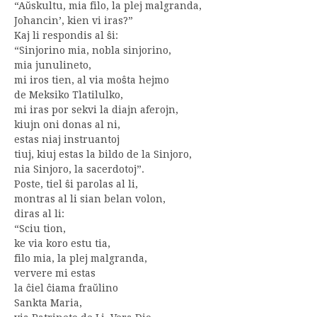
“Aŭskultu, mia filo, la plej malgranda,
Johancin’, kien vi iras?”
Kaj li respondis al ŝi:
“Sinjorino mia, nobla sinjorino,
mia junulineto,
mi iros tien, al via moŝta hejmo
de Meksiko Tlatilulko,
mi iras por sekvi la diajn aferojn,
kiujn oni donas al ni,
estas niaj instruantoj
tiuj, kiuj estas la bildo de la Sinjoro,
nia Sinjoro, la sacerdotoj”.
Poste, tiel ŝi parolas al li,
montras al li sian belan volon,
diras al li:
“Sciu tion,
ke via koro estu tia,
filo mia, la plej malgranda,
ververe mi estas
la ĉiel ĉiama fraŭlino
Sankta Maria,