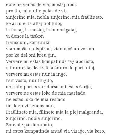
eble ne venas de viaj moŝtaj lipoj;
pro tio, mi multe petas de vi,
Sinjorino mia, nobla sinjorino, mia fraŭlineto,
ke al iu el la altaj nobluloj,
la famaj, la moŝtoj, la honorigataj,
vi donos la taskon
transdoni, komuniki
vian moŝtan elspiron, vian moŝtan vorton
por ke tiel oni kreu ĝin.
Ververe mi estas kompatinda taglaboristo,
mi nur estas kvazaŭ la ŝnuro de portantoj,
ververe mi estas nur ia ingo,
nur vosto, nur flugilo,
oni min portas sur dorso, mi estas ŝarĝo,
ververe ne estas loko de mia marŝado,
ne estas loko de mia restado
tie, kien vi sendas min,
Fraŭlineto mia, filineto mia la plej malgranda,
Sinjorino, nobla sinjorino.
Bonvole pardonu min,
mi estos kompatinda antaŭ via vizaĝo, via koro,