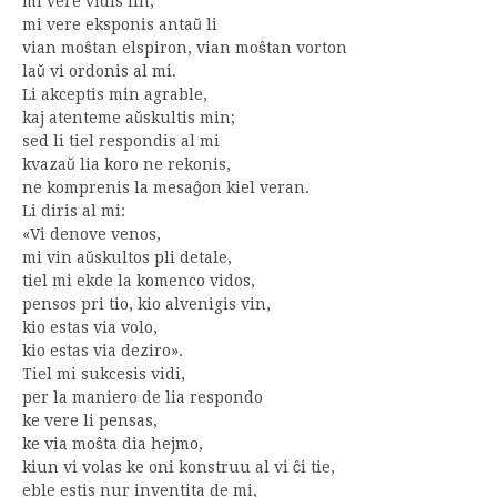
mi vere vidis lin,
mi vere eksponis antaŭ li
vian moŝtan elspiron, vian moŝtan vorton
laŭ vi ordonis al mi.
Li akceptis min agrable,
kaj atenteme aŭskultis min;
sed li tiel respondis al mi
kvazaŭ lia koro ne rekonis,
ne komprenis la mesaĝon kiel veran.
Li diris al mi:
«Vi denove venos,
mi vin aŭskultos pli detale,
tiel mi ekde la komenco vidos,
pensos pri tio, kio alvenigis vin,
kio estas via volo,
kio estas via deziro».
Tiel mi sukcesis vidi,
per la maniero de lia respondo
ke vere li pensas,
ke via moŝta dia hejmo,
kiun vi volas ke oni konstruu al vi ĉi tie,
eble estis nur inventita de mi,