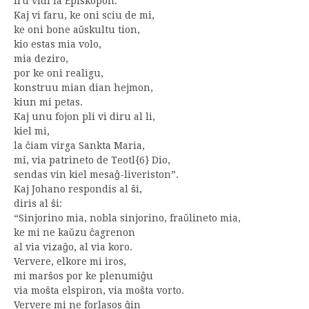
iru vidi la Episkopon.
Kaj vi faru, ke oni sciu de mi,
ke oni bone aŭskultu tion,
kio estas mia volo,
mia deziro,
por ke oni realigu,
konstruu mian dian hejmon,
kiun mi petas.
Kaj unu fojon pli vi diru al li,
kiel mi,
la ĉiam virga Sankta Maria,
mi, via patrineto de Teotl{6} Dio,
sendas vin kiel mesaĝ-liveriston”.
Kaj Johano respondis al ŝi,
diris al ŝi:
“Sinjorino mia, nobla sinjorino, fraŭlineto mia,
ke mi ne kaŭzu ĉagrenon
al via vizaĝo, al via koro.
Ververe, elkore mi iros,
mi marŝos por ke plenumiĝu
via moŝta elspiron, via moŝta vorto.
Ververe mi ne forlasos ĝin