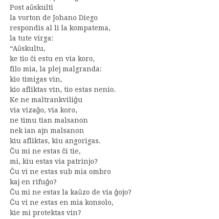
Post aŭskulti
la vorton de Johano Diego
respondis al li la kompatema,
la tute virga:
“Aŭskultu,
ke tio ĉi estu en via koro,
filo mia, la plej malgranda:
kio timigas vin,
kio afliktas vin, tio estas nenio.
Ke ne maltrankviliĝu
via vizaĝo, via koro,
ne timu tian malsanon
nek ian ajn malsanon
kiu afliktas, kiu angorigas.
Ĉu mi ne estas ĉi tie,
mi, kiu estas via patrinjo?
Ĉu vi ne estas sub mia ombro
kaj en rifuĝo?
Ĉu mi ne estas la kaŭzo de via ĝojo?
Ĉu vi ne estas en mia konsolo,
kie mi protektas vin?