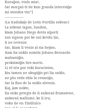
Kuraĝon, etulo mia!,
ĉar morgaŭ ĉi tie kun granda interesiĝo
mi atendos vin”]
—————–
(La tradukaĵo de León-Portilla sekvas:)
La sekvan tagon, lundon,
kiam Johano Diego devis alporti
iun signon por ke oni kredu lin,
li ne revenis:
ĉar, kiam li venis al sia hejmo,
tiam lia onklo nomita Johano Bernardo
malsaniĝis,
proksimiĝis ties morto.
Li eĉ iris por voki kuraciston,
kiu tamen ne okupiĝis pri lia onklo,
ne plu estis ebla la resaniĝo,
ĉar la fino de la onklo alvenis.
Kaj, jam nokte,
lia onko petegis de li ankoraŭ frumatene,
ankoraŭ mallume, ke li iru,
voku tie en Tlatilulco