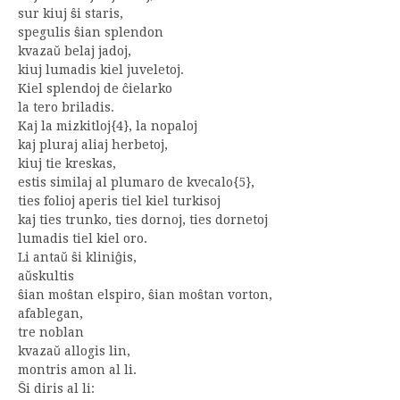
sur kiuj ŝi staris,
spegulis ŝian splendon
kvazaŭ belaj jadoj,
kiuj lumadis kiel juveletoj.
Kiel splendoj de ĉielarko
la tero briladis.
Kaj la mizkitloj{4}, la nopaloj
kaj pluraj aliaj herbetoj,
kiuj tie kreskas,
estis similaj al plumaro de kvecalo{5},
ties folioj aperis tiel kiel turkisoj
kaj ties trunko, ties dornoj, ties dornetoj
lumadis tiel kiel oro.
Li antaŭ ŝi kliniĝis,
aŭskultis
ŝian moŝtan elspiro, ŝian moŝtan vorton,
afablegan,
tre noblan
kvazaŭ allogis lin,
montris amon al li.
Ŝi diris al li: