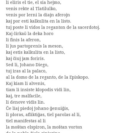
li eliris el tie, el sia hejmo,
venis rekte al Tlatilulko,
venis por lerni la diajn aferojn
kaj por esti kalkulita en la listo.
tuj poste li vidos la reganton de la sacerdotoj.
Kaj ĉirkaŭ la deka horo
li finis la aferon,
li ĵus partoprenis la meson,
kaj estis kalkulita en la listo,
kaj ĉiuj jam foriris.
Sed li, Johano Diego,
tuj iras al la palaco,
al la domo de la reganto, de la Episkopo.
Kaj kiam li alvenis,
tiam li insiste klopodis vidi lin,
kaj, tre malfacile,
li denove vidis lin.
Ĉe liaj piedoj Johano ĝenuiĝis,
li ploras, afliktiĝas, tiel parolas al li,
tiel manifestas al li
la moŝtan elspiron, la moŝtan vorton