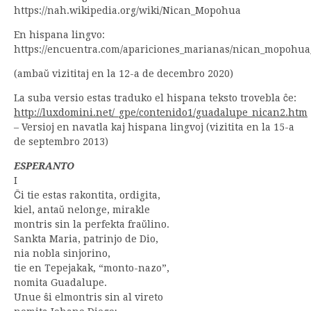
https://nah.wikipedia.org/wiki/Nican_Mopohua
En hispana lingvo:
https://encuentra.com/apariciones_marianas/nican_mopohua
(ambaŭ vizititaj en la 12-a de decembro 2020)
La suba versio estas traduko el hispana teksto trovebla ĉe:
http://luxdomini.net/_gpe/contenido1/guadalupe_nican2.htm
– Versioj en navatla kaj hispana lingvoj (vizitita en la 15-a
de septembro 2013)
ESPERANTO
I
Ĉi tie estas rakontita, ordigita,
kiel, antaŭ nelonge, mirakle
montris sin la perfekta fraŭlino.
Sankta Maria, patrinjo de Dio,
nia nobla sinjorino,
tie en Tepejakak, “monto-nazo”,
nomita Guadalupe.
Unue ŝi elmontris sin al vireto