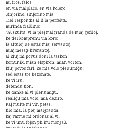
mi iros, falos
en via malplaĉo, en via kolero,
Sinjorino, sinjorino mia”.
Tiel respondis al li la perfekta,
mirinda fraŭlino:
“Aŭskultu, vi la plej malgranda de miaj gefiloj,
ke tiel komprenu via koro:
la altuloj ne estas miaj servantoj,
miaj mesaĝ-liverantoj,
al kiuj mi povus doni la taskon
komuniki mian elspiron, mian vorton,
kiuj povos fari, ke mia volo plenumiĝu:
sed estas tre bezonate,
ke vi iru,
defendu tion,
ke danke al vi plenumiĝu,
realiĝu mia volo, mia deziro.
Kaj multe mi vin petas,
filo mia, la plej malgranda,
kaj varme mi ordonas al vi,
ke vi unu fojon pli iru morgaŭ,