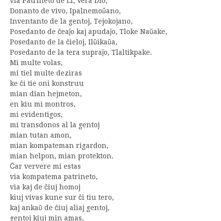
via Patrineto de Li, Vera Dio,
Donanto de vivo, Ipalnemoŭano,
Inventanto de la gentoj, Tejokojano,
Posedanto de ĉeaĵo kaj apudaĵo, Tloke Naŭake,
Posedanto de la ĉieloj, Ilŭikaŭa,
Posedanto de la tera supraĵo, Tlaltikpake.
Mi multe volas,
mi tiel multe deziras
ke ĉi tie oni konstruu
mian dian hejmeton,
en kiu mi montros,
mi evidentigos,
mi transdonos al la gentoj
mian tutan amon,
mian kompateman rigardon,
mian helpon, mian protekton.
Ĉar ververe mi estas
via kompatema patrineto,
via kaj de ĉiuj homoj
kiuj vivas kune sur ĉi tiu tero,
kaj ankaŭ de ĉiuj aliaj gentoj,
gentoj kiuj min amas,