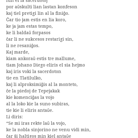
iun el la sacerdotoj
por aŭskulti lian lastan konfeson
kaj tiel pretigi lin al la finiĝo.
Ĉar tio jam estis en lia koro,
ke ja jam estas tempo,
ke li baldaŭ forpasos
ĉar li ne sukcesos restarigi sin,
li ne resaniĝos.
Kaj marde,
kiam ankoraŭ estis tre mallume,
tiam Johano Diego eliris el sia hejmo
kaj iris voki la sacerdoton
tie en Tlatilulko,
kaj li alproksimiĝis al la monteto,
ĉe la piedoj de Tepejakak
kie komenciĝas la vojo
al la loko kie la suno subiras,
tie kie li eliris antaŭe.
Li diris:
“Se mi iras rekte laŭ la vojo,
ke la nobla sinjorino ne venu vidi min,
ĉar ŝi haltigos min kiel antaŭe