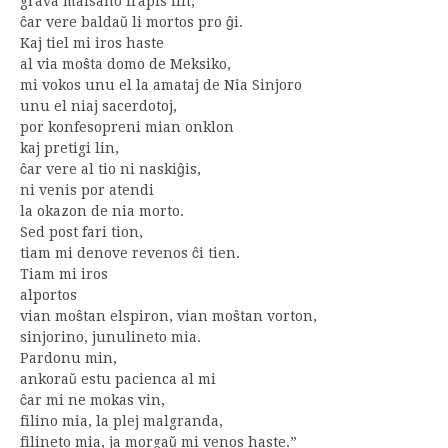
grava malsano frapis lin;
ĉar vere baldaŭ li mortos pro ĝi.
Kaj tiel mi iros haste
al via moŝta domo de Meksiko,
mi vokos unu el la amataj de Nia Sinjoro
unu el niaj sacerdotoj,
por konfesopreni mian onklon
kaj pretigi lin,
ĉar vere al tio ni naskiĝis,
ni venis por atendi
la okazon de nia morto.
Sed post fari tion,
tiam mi denove revenos ĉi tien.
Tiam mi iros
alportos
vian moŝtan elspiron, vian moŝtan vorton,
sinjorino, junulineto mia.
Pardonu min,
ankoraŭ estu pacienca al mi
ĉar mi ne mokas vin,
filino mia, la plej malgranda,
filineto mia, ja morgaŭ mi venos haste.”