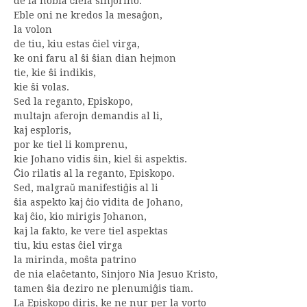
de la nobla ĉiela sinjorino.
Eble oni ne kredos la mesaĝon,
la volon
de tiu, kiu estas ĉiel virga,
ke oni faru al ŝi ŝian dian hejmon
tie, kie ŝi indikis,
kie ŝi volas.
Sed la reganto, Episkopo,
multajn aferojn demandis al li,
kaj esploris,
por ke tiel li komprenu,
kie Johano vidis ŝin, kiel ŝi aspektis.
Ĉio rilatis al la reganto, Episkopo.
Sed, malgraŭ manifestiĝis al li
ŝia aspekto kaj ĉio vidita de Johano,
kaj ĉio, kio mirigis Johanon,
kaj la fakto, ke vere tiel aspektas
tiu, kiu estas ĉiel virga
la mirinda, moŝta patrino
de nia elaĉetanto, Sinjoro Nia Jesuo Kristo,
tamen ŝia deziro ne plenumiĝis tiam.
La Episkopo diris, ke ne nur per la vorto