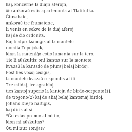
kaj, koncerne la diajn aferojn,
ĉio ankoraŭ estis apartenanta al Tlatilulko.
Ĉiusabate,
ankoraŭ tre frumatene,
li venis en sekvo de la diaj aferoj
kaj de ĉio ordonita.
Kaj li alproksimiĝis al la monteto
nomita Tepejakak,
kiam la mateniĝo estis lumanta sur la tero.
Tie li aŭskultis: oni kantas sur la monteto,
kvazaŭ la kantado de pluraj belaj birdoj.
Post ties voĉoj ĉesiĝis,
la monteto kvazaŭ respondis al ili.
Tre mildaj, tre agrablaj,
ties kantoj superis la kantojn de birdo-serpento{1},
de trogono{2} kaj de aliaj belaj kantemaj birdoj.
Johano Diego haltiĝis,
kaj diris al si:
“Ĉu estas premio al mi tio,
kion mi aŭskultas?
Ĉu mi nur sonĝas?