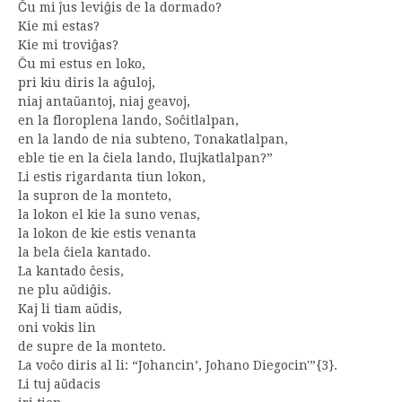
Ĉu mi ĵus leviĝis de la dormado?
Kie mi estas?
Kie mi troviĝas?
Ĉu mi estus en loko,
pri kiu diris la aĝuloj,
niaj antaŭantoj, niaj geavoj,
en la floroplena lando, Soĉitlalpan,
en la lando de nia subteno, Tonakatlalpan,
eble tie en la ĉiela lando, Ilujkatlalpan?”
Li estis rigardanta tiun lokon,
la supron de la monteto,
la lokon el kie la suno venas,
la lokon de kie estis venanta
la bela ĉiela kantado.
La kantado ĉesis,
ne plu aŭdiĝis.
Kaj li tiam aŭdis,
oni vokis lin
de supre de la monteto.
La voĉo diris al li: “Johancin’, Johano Diegocin'”{3}.
Li tuj aŭdacis