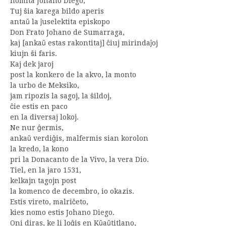
nomita Johano Diego;
Tuj ŝia karega bildo aperis
antaŭ la ĵuselektita episkopo
Don Frato Johano de Sumarraga,
kaj [ankaŭ estas rakontitaj] ĉiuj mirindaĵoj
kiujn ŝi faris.
Kaj dek jaroj
post la konkero de la akvo, la monto
la urbo de Meksiko,
jam ripozis la sagoj, la ŝildoj,
ĉie estis en paco
en la diversaj lokoj.
Ne nur ĝermis,
ankaŭ verdiĝis, malfermis sian korolon
la kredo, la kono
pri la Donacanto de la Vivo, la vera Dio.
Tiel, en la jaro 1531,
kelkajn tagojn post
la komenco de decembro, io okazis.
Estis vireto, malriĉeto,
kies nomo estis Johano Diego.
Oni diras, ke li loĝis en Kŭaŭtitlano,