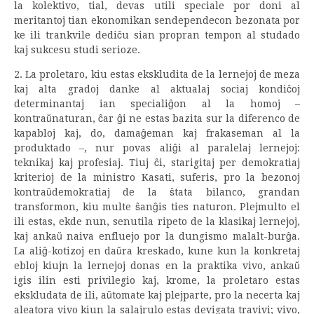
la kolektivo, tial, devas utili speciale por doni al
meritantoj tian ekonomikan sendependecon bezonata por
ke ili trankvile dediĉu sian propran tempon al studado
kaj sukcesu studi serioze.
2. La proletaro, kiu estas ekskludita de la lernejoj de meza
kaj alta gradoj danke al aktualaj sociaj kondiĉoj
determinantaj ian specialiĝon al la homoj –
kontraŭnaturan, ĉar ĝi ne estas bazita sur la diferenco de
kapabloj kaj, do, damaĝeman kaj frakaseman al la
produktado –, nur povas aliĝi al paralelaj lernejoj:
teknikaj kaj profesiaj. Tiuj ĉi, starigitaj per demokratiaj
kriterioj de la ministro Kasati, suferis, pro la bezonoj
kontraŭdemokratiaj de la ŝtata bilanco, grandan
transformon, kiu multe ŝanĝis ties naturon. Plejmulto el
ili estas, ekde nun, senutila ripeto de la klasikaj lernejoj,
kaj ankaŭ naiva enfluejo por la dungismo malalt-burĝa.
La aliĝ-kotizoj en daŭra kreskado, kune kun la konkretaj
ebloj kiujn la lernejoj donas en la praktika vivo, ankaŭ
igis ilin esti privilegio kaj, krome, la proletaro estas
ekskludata de ili, aŭtomate kaj plejparte, pro la necerta kaj
aleatora vivo kiun la salajrulo estas devigata travivi; vivo,