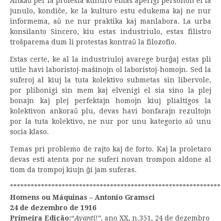
Ankaŭ per la profesia kulturo eblas aperigi personon el la
junulo, kondiĉe, ke la kulturo estu edukema kaj ne nur
informema, aŭ ne nur praktika kaj manlabora. La urba
konsilanto Sincero, kiu estas industriulo, estas filistro
troŝparema dum li protestas kontraŭ la filozofio.
Estas certe, ke al la industriuloj avarege burĝaj estas pli
utile havi laboristoj-maŝinojn ol laboristoj-homojn. Sed la
suferoj al kiuj la tuta kolektivo submetas sin libervole,
por plibonigi sin mem kaj elvenigi el sia sino la plej
bonajn kaj plej perfektajn homojn kiuj plialtigos la
kolektivon ankoraŭ plu, devas havi bonfarajn rezultojn
por la tuta kolektivo, ne nur por unu kategorio aŭ unu
socia klaso.
Temas pri problemo de rajto kaj de forto. Kaj la proletaro
devas esti atenta por ne suferi novan trompon aldone al
tiom da trompoj kiujn ĝi jam suferas.
*************************************************************
Homens ou Máquinas –
Antonio Gramsci
24 de dezembro de 1916
Primeira Edição:
“
Avanti
!”
, ano XX, n.351, 24 de dezembro