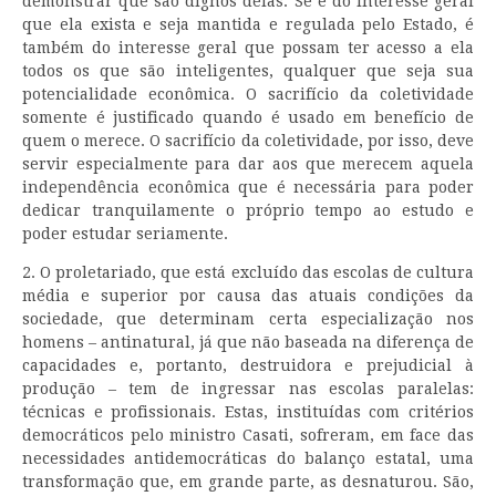
demonstrar que são dignos delas. Se é do interesse geral
que ela exista e seja mantida e regulada pelo Estado, é
também do interesse geral que possam ter acesso a ela
todos os que são inteligentes, qualquer que seja sua
potencialidade econômica. O sacrifício da coletividade
somente é justificado quando é usado em benefício de
quem o merece. O sacrifício da coletividade, por isso, deve
servir especialmente para dar aos que merecem aquela
independência econômica que é necessária para poder
dedicar tranquilamente o próprio tempo ao estudo e
poder estudar seriamente.
2. O proletariado, que está excluído das escolas de cultura
média e superior por causa das atuais condições da
sociedade, que determinam certa especialização nos
homens – antinatural, já que não baseada na diferença de
capacidades e, portanto, destruidora e prejudicial à
produção – tem de ingressar nas escolas paralelas:
técnicas e profissionais. Estas, instituídas com critérios
democráticos pelo ministro Casati, sofreram, em face das
necessidades antidemocráticas do balanço estatal, uma
transformação que, em grande parte, as desnaturou. São,