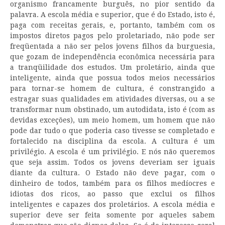
organismo francamente burguês, no pior sentido da
palavra. A escola média e superior, que é do Estado, isto é,
paga com receitas gerais, e, portanto, também com os
impostos diretos pagos pelo proletariado, não pode ser
freqüentada a não ser pelos jovens filhos da burguesia,
que gozam de independência econômica necessária para
a tranqüilidade dos estudos. Um proletário, ainda que
inteligente, ainda que possua todos meios necessários
para tornar-se homem de cultura, é constrangido a
estragar suas qualidades em atividades diversas, ou a se
transformar num obstinado, um autodidata, isto é (com as
devidas exceções), um meio homem, um homem que não
pode dar tudo o que poderia caso tivesse se completado e
fortalecido na disciplina da escola. A cultura é um
privilégio. A escola é um privilégio. E nós não queremos
que seja assim. Todos os jovens deveriam ser iguais
diante da cultura. O Estado não deve pagar, com o
dinheiro de todos, também para os filhos medíocres e
idiotas dos ricos, ao passo que exclui os filhos
inteligentes e capazes dos proletários. A escola média e
superior deve ser feita somente por aqueles sabem