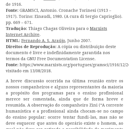
de 1916.
Fonte:
GRAMSCI, Antonio. Cronache Torinesi (1913 –
1917). Torino: Einaudi, 1980. (A cura di Sergio Caprioglio).
pp. 669 – 671.
Tradução:
Thiago Chagas Oliveira para o
Marxists
Internet Archive
.
HTML:
Fernando A. S. Araújo
, Junho 2007.
Direitos de Reprodução:
A cópia ou distribuição deste
documento é livre e indefinidamente garantida nos
termos da GNU Free Documentation License.
Fonte:
https://www.marxists.org/portugues/gramsci/1916/12/2
visitado em 13/08/2018.
A breve discussão ocorrida na última reunião entre os
nossos companheiros e alguns representantes da maioria
a propósito dos programas para o ensino profissional
merece ser comentada, ainda que de forma breve e
resumida. A observação do companheiro Zini (“A corrente
humanística e a profissional ainda chocam-se no campo
do ensino popular: ocorre tentar fundi-las, mas não se
deve esquecer que antes do operário existe o homem, ao