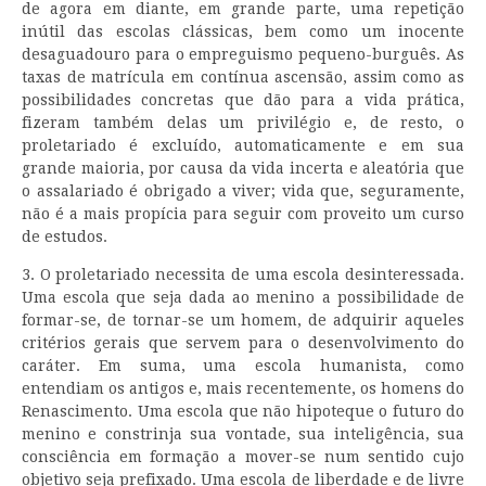
de agora em diante, em grande parte, uma repetição
inútil das escolas clássicas, bem como um inocente
desaguadouro para o empreguismo pequeno-burguês. As
taxas de matrícula em contínua ascensão, assim como as
possibilidades concretas que dão para a vida prática,
fizeram também delas um privilégio e, de resto, o
proletariado é excluído, automaticamente e em sua
grande maioria, por causa da vida incerta e aleatória que
o assalariado é obrigado a viver; vida que, seguramente,
não é a mais propícia para seguir com proveito um curso
de estudos.
3. O proletariado necessita de uma escola desinteressada.
Uma escola que seja dada ao menino a possibilidade de
formar-se, de tornar-se um homem, de adquirir aqueles
critérios gerais que servem para o desenvolvimento do
caráter. Em suma, uma escola humanista, como
entendiam os antigos e, mais recentemente, os homens do
Renascimento. Uma escola que não hipoteque o futuro do
menino e constrinja sua vontade, sua inteligência, sua
consciência em formação a mover-se num sentido cujo
objetivo seja prefixado. Uma escola de liberdade e de livre