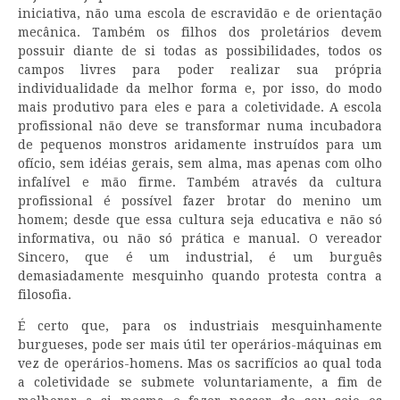
iniciativa, não uma escola de escravidão e de orientação
mecânica. Também os filhos dos proletários devem
possuir diante de si todas as possibilidades, todos os
campos livres para poder realizar sua própria
individualidade da melhor forma e, por isso, do modo
mais produtivo para eles e para a coletividade. A escola
profissional não deve se transformar numa incubadora
de pequenos monstros aridamente instruídos para um
ofício, sem idéias gerais, sem alma, mas apenas com olho
infalível e mão firme. Também através da cultura
profissional é possível fazer brotar do menino um
homem; desde que essa cultura seja educativa e não só
informativa, ou não só prática e manual. O vereador
Sincero, que é um industrial, é um burguês
demasiadamente mesquinho quando protesta contra a
filosofia.
É certo que, para os industriais mesquinhamente
burgueses, pode ser mais útil ter operários-máquinas em
vez de operários-homens. Mas os sacrifícios ao qual toda
a coletividade se submete voluntariamente, a fim de