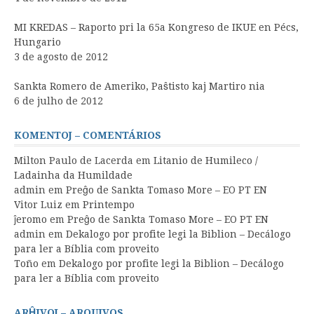
MI KREDAS – Raporto pri la 65a Kongreso de IKUE en Pécs,
Hungario
3 de agosto de 2012
Sankta Romero de Ameriko, Paŝtisto kaj Martiro nia
6 de julho de 2012
KOMENTOJ – COMENTÁRIOS
Milton Paulo de Lacerda
em
Litanio de Humileco /
Ladainha da Humildade
admin
em
Preĝo de Sankta Tomaso More – EO PT EN
Vitor Luiz
em
Printempo
ĵeromo
em
Preĝo de Sankta Tomaso More – EO PT EN
admin
em
Dekalogo por profite legi la Biblion – Decálogo
para ler a Bíblia com proveito
Toño
em
Dekalogo por profite legi la Biblion – Decálogo
para ler a Bíblia com proveito
ARĤIVOJ – ARQUIVOS