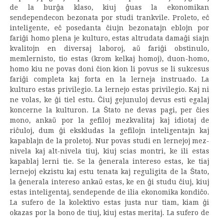
de la burĝa klaso, kiuj ĝuas la ekonomikan
sendependecon bezonata por studi trankvile. Proleto, eĉ
inteligente, eĉ posedanta ĉiujn bezonatajn eblojn por
fariĝi homo plena je kulturo, estas altrudata damaĝi siajn
kvalitojn en diversaj laboroj, aŭ fariĝi obstinulo,
memlernisto, tio estas (krom kelkaj homoj), duon-homo,
homo kiu ne povas doni ĉion kion li povus se li sukcesus
fariĝi completa kaj forta en la lerneja instruado. La
kulturo estas privilegio. La lernejo estas privilegio. Kaj ni
ne volas, ke ĝi tiel estu. Ĉiuj gejunuloj devus esti egalaj
koncerne la kulturon. La Ŝtato ne devas pagi, per ĉies
mono, ankaŭ por la gefiloj mezkvalitaj kaj idiotaj de
riĉuloj, dum ĝi ekskludas la gefilojn inteligentajn kaj
kapablajn de la proletoj. Nur povas studi en lernejoj mez-
nivela kaj alt-nivela tiuj, kiuj scias montri, ke ili estas
kapablaj lerni tie. Se la ĝenerala intereso estas, ke tiaj
lernejoj ekzistu kaj estu tenata kaj reguligita de la Ŝtato,
la ĝenerala intereso ankaŭ estas, ke en ĝi studu ĉiuj, kiuj
estas inteligentaj, sendepende de ilia ekonomika kondiĉo.
La sufero de la kolektivo estas justa nur tiam, kiam ĝi
okazas por la bono de tiuj, kiuj estas meritaj. La sufero de