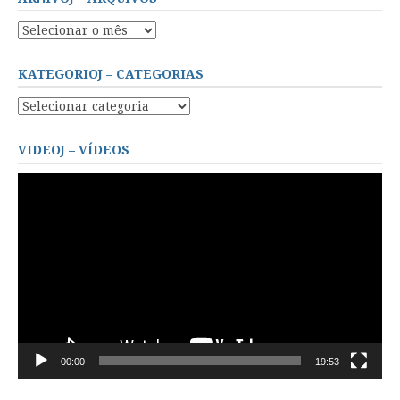
Arĥivoj
–
Arquivos
KATEGORIOJ – CATEGORIAS
Kategorioj
–
Categorias
VIDEOJ – VÍDEOS
Tocador
de
vídeo
00:00
19:53