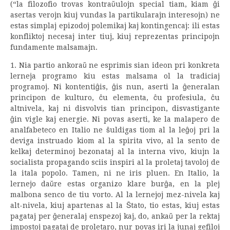
(“la filozofio trovas kontraŭulojn special tiam, kiam ĝi
asertas verojn kiuj vundas la partikularajn interesojn) ne
estas simplaj epizodoj polemikaj kaj kontingencaj: ili estas
konfliktoj necesaj inter tiuj, kiuj reprezentas principojn
fundamente malsamajn.
1. Nia partio ankoraŭ ne esprimis sian ideon pri konkreta
lerneja programo kiu estas malsama ol la tradiciaj
programoj. Ni kontentiĝis, ĝis nun, aserti la ĝeneralan
principon de kulturo, ĉu elementa, ĉu profesiula, ĉu
altnivela, kaj ni disvolvis tian principon, disvastigante
ĝin vigle kaj energie. Ni povas aserti, ke la malapero de
analfabeteco en Italio ne ŝuldigas tiom al la leĝoj pri la
deviga instruado kiom al la spirita vivo, al la sento de
kelkaj determinoj bezonataj al la interna vivo, kiujn la
socialista propagando sciis inspiri al la proletaj tavoloj de
la itala popolo. Tamen, ni ne iris pluen. En Italio, la
lernejo daŭre estas organizo klare burĝa, en la plej
malbona senco de tiu vorto. Al la lernejoj mez-nivela kaj
alt-nivela, kiuj apartenas al la Ŝtato, tio estas, kiuj estas
pagataj per ĝeneralaj enspezoj kaj, do, ankaŭ per la rektaj
impostoj pagataj de proletaro, nur povas iri la junaj gefiloj