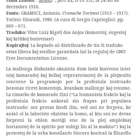
Unua Eldono:
“
Avanti
!”
, jaro XX, n-ro 351, la 24-an de
decembro 1916.
Fonto:
GRAMSCI, Antonio.
Cronache Torinesi
(1913 – 1917).
Torino: Einaudi, 1980. (A cura di Sergio Caprioglio). pp.
669 – 671.
Traduko:
Vitor Luiz Rigoti dos Anjos (komentoj, sugestoj
kaj kritikoj bonvenas!)
Kopirajtoj:
La kopiado aŭ distribuado de tiu ĉi traduko
estas libera kaj senfine garantiata laŭ la reguloj de GNU
Free Documentation License.
La mallonga diskutado okazinta dum lasta kunveno inter
niaj kamaradoj kaj kelkaj reprezentantoj de la plejmulto
concerne la programojn por la profesiula instruado
bezonas ricevi komentojn, kvankam mallonge kaj resume.
La rimarko de kamarado Zini (“La humanista frakcio kaj la
profesiula frakcio ankoraŭ sin frapas pri populara
instruado: oni provas fandi ilin, sed oni ne forgesu, ke
antaŭ ol la laboristo ekzistas la homo, al kiu oni ne devas
forpreni la eblon moviĝi ene de la plej ampleksaj
horizontoj de la spirito por subigi lin al la maŝino”) kaj la
protestoj de la urba konsilanto Sincero kontraŭ la filozofio