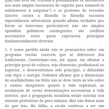
qual não deve ser retirada a possibilidade de movimento
nos mais amplos horizontes do espírito para submetê-lo
subitamente à máquina”) e os protestos do vereador
Sincero contra a filosofia (a filosofia encontra
especialmente adversários quando afirma verdades que
ferem os interesses particulares) não são simples
episódios polêmicos contingentes: são conflitos
necessários entre quem representa princípios
fundamentalmente diversos.
1. O nosso partido ainda não se pronunciou sobre um
programa escolar concreto que se diferencie dos
tradicionais. Contentamo-nos, até agora, em afirmar o
princípio geral da cultura, seja elementar, profissional ou
superior, e desenvolvemos este princípio, o difundido
com vigor e energia. Podemos afirmar que a diminuição
do analfabetismo na Itália não se deve tanto às leis sobre
o ensino obrigatório quanto à vida espiritual, ao
sentimento de certas determinações necessárias à vida
interior, que a propaganda socialista soube suscitar nos
estratos proletários do povo italiano. Mas não fomos mais
do que isso. Na Itália, a escola continua a ser um