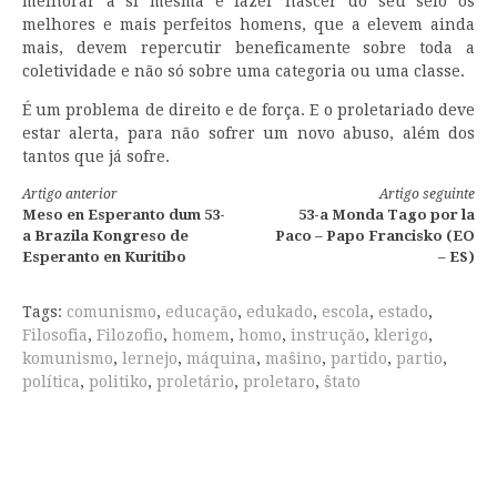
melhorar a si mesma e fazer nascer do seu seio os
melhores e mais perfeitos homens, que a elevem ainda
mais, devem repercutir beneficamente sobre toda a
coletividade e não só sobre uma categoria ou uma classe.
É um problema de direito e de força. E o proletariado deve
estar alerta, para não sofrer um novo abuso, além dos
tantos que já sofre.
Continue
Artigo anterior
Artigo seguinte
Meso en Esperanto dum 53-
53-a Monda Tago por la
lendo
a Brazila Kongreso de
Paco – Papo Francisko (EO
Esperanto en Kuritibo
– ES)
Tags:
comunismo
,
educação
,
edukado
,
escola
,
estado
,
Filosofia
,
Filozofio
,
homem
,
homo
,
instrução
,
klerigo
,
komunismo
,
lernejo
,
máquina
,
maŝino
,
partido
,
partio
,
política
,
politiko
,
proletário
,
proletaro
,
ŝtato