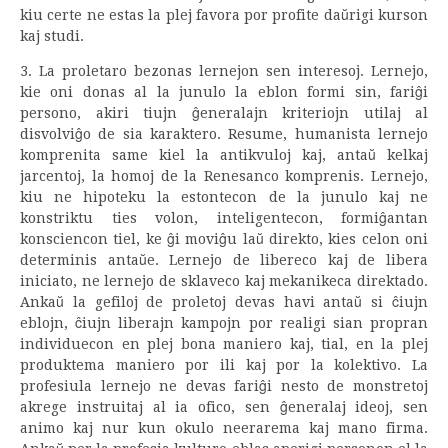
kiu certe ne estas la plej favora por profite daŭrigi kurson
kaj studi.
3. La proletaro bezonas lernejon sen interesoj. Lernejo,
kie oni donas al la junulo la eblon formi sin, fariĝi
persono, akiri tiujn ĝeneralajn kriteriojn utilaj al
disvolviĝo de sia karaktero. Resume, humanista lernejo
komprenita same kiel la antikvuloj kaj, antaŭ kelkaj
jarcentoj, la homoj de la Renesanco komprenis. Lernejo,
kiu ne hipoteku la estontecon de la junulo kaj ne
konstriktu ties volon, inteligentecon, formiĝantan
konsciencon tiel, ke ĝi moviĝu laŭ direkto, kies celon oni
determinis antaŭe. Lernejo de libereco kaj de libera
iniciato, ne lernejo de sklaveco kaj mekanikeca direktado.
Ankaŭ la gefiloj de proletoj devas havi antaŭ si ĉiujn
eblojn, ĉiujn liberajn kampojn por realigi sian propran
individuecon en plej bona maniero kaj, tial, en la plej
produktema maniero por ili kaj por la kolektivo. La
profesiula lernejo ne devas fariĝi nesto de monstretoj
akrege instruitaj al ia ofico, sen ĝeneralaj ideoj, sen
animo kaj nur kun okulo neerarema kaj mano firma.