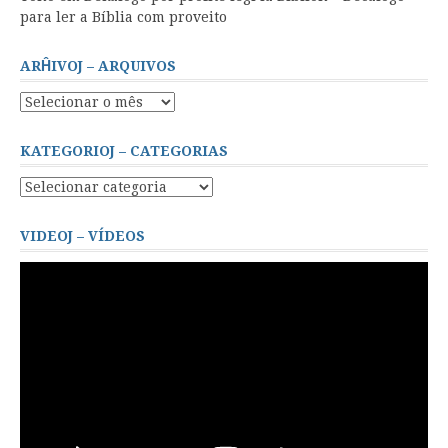
para ler a Bíblia com proveito
ARĤIVOJ – ARQUIVOS
Arĥivoj
–
Arquivos
KATEGORIOJ – CATEGORIAS
Kategorioj
–
Categorias
VIDEOJ – VÍDEOS
Tocador
de
vídeo