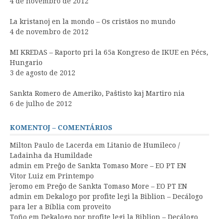
4 de novembro de 2012
La kristanoj en la mondo – Os cristãos no mundo
4 de novembro de 2012
MI KREDAS – Raporto pri la 65a Kongreso de IKUE en Pécs,
Hungario
3 de agosto de 2012
Sankta Romero de Ameriko, Paŝtisto kaj Martiro nia
6 de julho de 2012
KOMENTOJ – COMENTÁRIOS
Milton Paulo de Lacerda
em
Litanio de Humileco /
Ladainha da Humildade
admin
em
Preĝo de Sankta Tomaso More – EO PT EN
Vitor Luiz
em
Printempo
ĵeromo
em
Preĝo de Sankta Tomaso More – EO PT EN
admin
em
Dekalogo por profite legi la Biblion – Decálogo
para ler a Bíblia com proveito
Toño
em
Dekalogo por profite legi la Biblion – Decálogo