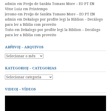
admin
em
Preĝo de Sankta Tomaso More – EO PT EN
Vitor Luiz
em
Printempo
ĵeromo
em
Preĝo de Sankta Tomaso More – EO PT EN
admin
em
Dekalogo por profite legi la Biblion – Decálogo
para ler a Bíblia com proveito
Toño
em
Dekalogo por profite legi la Biblion – Decálogo
para ler a Bíblia com proveito
ARĤIVOJ – ARQUIVOS
Arĥivoj
–
Arquivos
KATEGORIOJ – CATEGORIAS
Kategorioj
–
Categorias
VIDEOJ – VÍDEOS
Tocador
de
vídeo