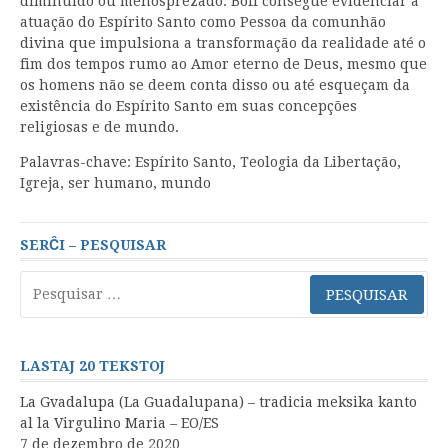
diminuído ou menosprezado. Boff consegue evidenciar a
atuação do Espírito Santo como Pessoa da comunhão
divina que impulsiona a transformação da realidade até o
fim dos tempos rumo ao Amor eterno de Deus, mesmo que
os homens não se deem conta disso ou até esqueçam da
existência do Espírito Santo em suas concepções
religiosas e de mundo.
Palavras-chave: Espírito Santo, Teologia da Libertação,
Igreja, ser humano, mundo
SERĈI – PESQUISAR
Pesquisar
por:
LASTAJ 20 TEKSTOJ
La Gvadalupa (La Guadalupana) – tradicia meksika kanto
al la Virgulino Maria – EO/ES
7 de dezembro de 2020