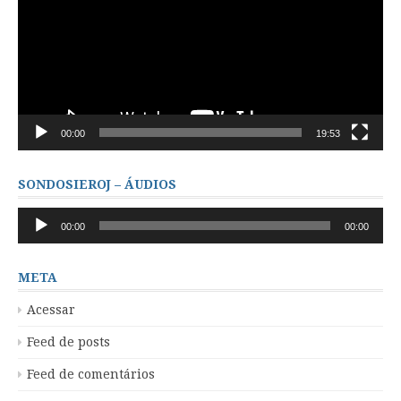
00:00
19:53
SONDOSIEROJ – ÁUDIOS
Tocador
00:00
00:00
de
áudio
META
Acessar
Feed de posts
Feed de comentários