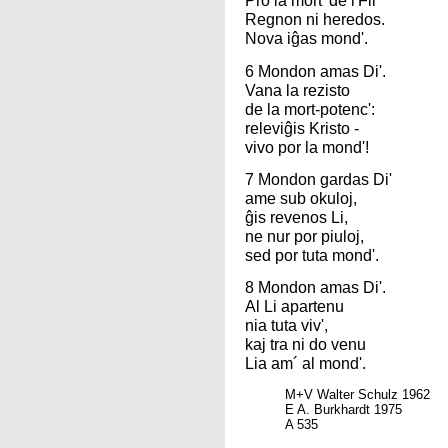
Pro la mort' de l'Fil'
Regnon ni heredos.
Nova iĝas mond'.
6 Mondon amas Di'.
Vana la rezisto
de la mort-potenc':
releviĝis Kristo -
vivo por la mond'!
7 Mondon gardas Di'
ame sub okuloj,
ĝis revenos Li,
ne nur por piuloj,
sed por tuta mond'.
8 Mondon amas Di'.
Al Li apartenu
nia tuta viv',
kaj tra ni do venu
Lia am´ al mond'.
M+V Walter Schulz 1962
E A. Burkhardt 1975
A 535