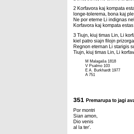
2 Korfavora kaj kompata est
longe-tolerema, bona kaj ple
Ne por eterne Li indignas nek
Korfavora kaj kompata estas
3 Tiujn, kiuj timas Lin, Li kor
kiel patro siajn filojn prizorg
Regnon eternan Li starigis sup
Tiujn, kiuj timas Lin, Li korfa
M Malagaŝa 1818
V Psalmo 103
E A. Burkhardt 1977
A 751
351
Premarupa to jagi ava
Por montri
Sian amon,
Dio venis
al la ter'.