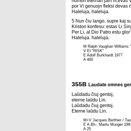
nomon eternan jam ricevas V
por Vi genuojn fleksi devas n
Haleluja, haleluja.
5 Nun ĉiu lango, supre kaj sur
Kriston konfesu: estas Li Sinj
Per Li, al Dio Patro estu glor'
Haleluja. haleluja.
M Ralph Vaughan Williams 
V El "RISK"
E Adolf Burkhardt 1977
A 400
355B
Laudate omnes ge
Laŭdadu ĉiuj gentoj,
eterne laŭdu Lin.
Laŭdadu ĉiuj gentoj.
Eterne laŭdu Lin.
M+V Jacques Berthier / Tai
E A.Bh.; Marilu Munger 199
A 25