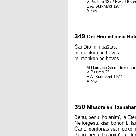
V Psalmo 137 / Ewald Bash
E A. Burkhardt 1977
A 776
349
Der Herr ist mein Hirt
Ĉar Dio min paŝtas,
mi mankon ne havos,
mi mankon ne havos.
M Hermann Stern, trivoĉa r
V Psalmo 23
E A. Burkhardt 1977
A 748
350
Misaora an' i zanaha
Benu, benu, ho anim', la Ete
Ne forgesu, kian bonon Li far
Ĉar Li pardonas viajn pekojn
Benu, benu, ho anim', la Ete