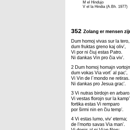
M el Hindujo
V el la Hindia (A.Bh. 1977)
352
Zolang er mensen zij
Dum homoj vivas sur la tero,
dum fruktas greno kaj oliv',
Vi por ni ĉiuj estas Patro.
Ni dankas Vin pro ĉia viv'.
2 Dum homoj homajn vortojn 
dum vokas Via vort´ al pac',
Vi Vin de l´mondo ne retiras.
Ni dankas pro Jesua grac'.
3 Vi nutras birdojn en arbaro
Vi vestas florojn sur la kamp'
fortika estas Vi remparo
por ŝirmi nin en ĉiu temp'.
4 Vi estas lumo, viv' eterna;
de l'morto savas Via man'.
Vi donis al ni Vian filon;