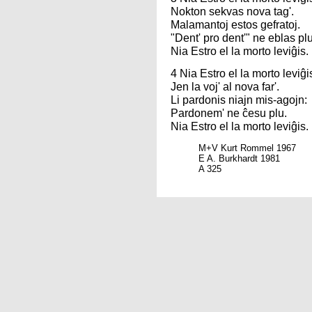
Nokton sekvas nova tag'.
Malamantoj estos gefratoj.
"Dent' pro dent'" ne eblas plu
Nia Estro el la morto leviĝis.
4 Nia Estro el la morto leviĝi
Jen la voj' al nova far'.
Li pardonis niajn mis-agojn:
Pardonem' ne ĉesu plu.
Nia Estro el la morto leviĝis.
M+V Kurt Rommel 1967
E A. Burkhardt 1981
A 325