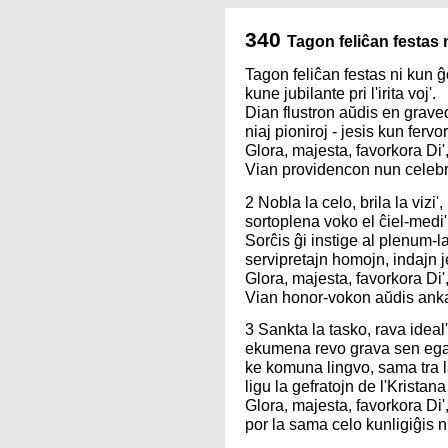
340
Tagon feliĉan festas 
Tagon feliĉan festas ni kun ĝo
kune jubilante pri l'irita voj'.
Dian flustron aŭdis en grave
niaj pioniroj - jesis kun fervor
Glora, majesta, favorkora Di'
Vian providencon nun celebr
2 Nobla la celo, brila la vizi',
sortoplena voko el ĉiel-medi'
Sorĉis ĝi instige al plenum-l
servipretajn homojn, indajn j
Glora, majesta, favorkora Di'
Vian honor-vokon aŭdis anka
3 Sankta la tasko, rava ideal'
ekumena revo grava sen egal
ke komuna lingvo, sama tra 
ligu la gefratojn de l'Kristana
Glora, majesta, favorkora Di'
por la sama celo kunligiĝis n