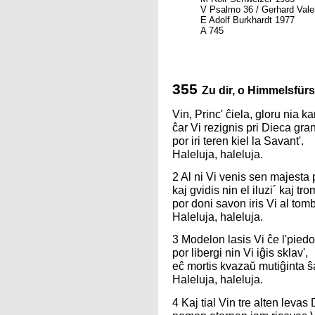
V Psalmo 36 / Gerhard Vale
E Adolf Burkhardt 1977
A 745
355
Zu dir, o Himmelsfürs
Vin, Princ' ĉiela, gloru nia kan
ĉar Vi rezignis pri Dieca gran
por iri teren kiel la Savant'.
Haleluja, haleluja.
2 Al ni Vi venis sen majesta
kaj gvidis nin el iluzi´ kaj tro
por doni savon iris Vi al tomb
Haleluja, haleluja.
3 Modelon lasis Vi ĉe l'piedo-
por libergi nin Vi iĝis sklav',
eĉ mortis kvazaŭ mutiĝinta ŝa
Haleluja, haleluja.
4 Kaj tial Vin tre alten levas D