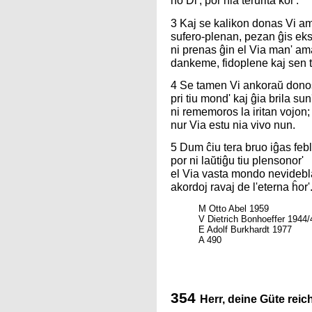
ho Di', por nia terurita kor'.
3 Kaj se kalikon donas Vi a
sufero-plenan, pezan ĝis eks
ni prenas ĝin el Via man' am
dankeme, fidoplene kaj sen t
4 Se tamen Vi ankoraŭ dono
pri tiu mond' kaj ĝia brila sun'
ni rememoros la iritan vojon;
nur Via estu nia vivo nun.
5 Dum ĉiu tera bruo iĝas febl
por ni laŭtiĝu tiu plensonor'
el Via vasta mondo nevidebl
akordoj ravaj de l'eterna ĥor'
M Otto Abel 1959
V Dietrich Bonhoeffer 1944/
E Adolf Burkhardt 1977
A 490
354
Herr, deine Güte reich