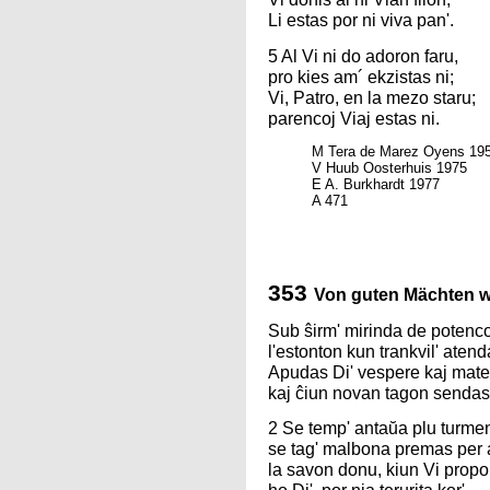
Li estas por ni viva pan'.
5 Al Vi ni do adoron faru,
pro kies am´ ekzistas ni;
Vi, Patro, en la mezo staru;
parencoj Viaj estas ni.
M Tera de Marez Oyens 19
V Huub Oosterhuis 1975
E A. Burkhardt 1977
A 471
353
Von guten Mächten 
Sub ŝirm' mirinda de potenc
l'estonton kun trankvil' atend
Apudas Di' vespere kaj mate
kaj ĉiun novan tagon sendas 
2 Se temp' antaŭa plu turme
se tag' malbona premas per 
la savon donu, kiun Vi propo