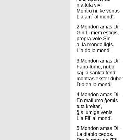
nia tuta viv'.
Montru ni, ke venas
Lia am´ al mond'.
2 Mondon amas Di'.
Ĝin Li mem estigis,
propra-vole Sin
al la mondo ligis.
Lia do la mond'.
3 Mondon amas Di'.
Fajro-lumo, nubo
kaj la sankta tend'
montras ekster dubo:
Dio en la mond'!
4 Mondon amas Di'.
En mallumo ĝemis
tuta kreitar',
ĝis lumige venis
Lia Fil' al mond'.
5 Mondon amas Di'.
La diablo cedos.