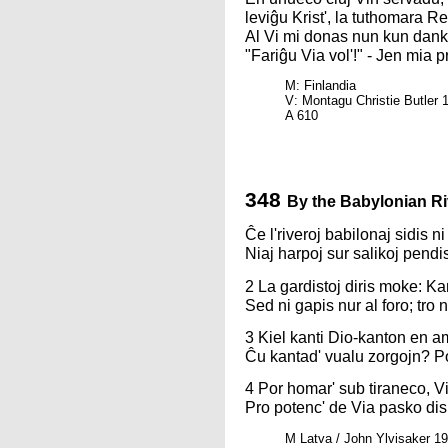
leviĝu Krist', la tuthomara Re
Al Vi mi donas nun kun dank
"Fariĝu Via vol'!" - Jen mia p
M: Finlandia
V: Montagu Christie Butler 
A 610
348
By the Babylonian Ri
Ĉe l'riveroj babilonaj sidis ni
Niaj harpoj sur salikoj pendis
2 La gardistoj diris moke: Ka
Sed ni gapis nur al foro; tro n
3 Kiel kanti Dio-kanton en a
Ĉu kantad' vualu zorgojn? Po
4 Por homar' sub tiraneco, Vi
Pro potenc' de Via pasko dis
M Latva / John Ylvisaker 1