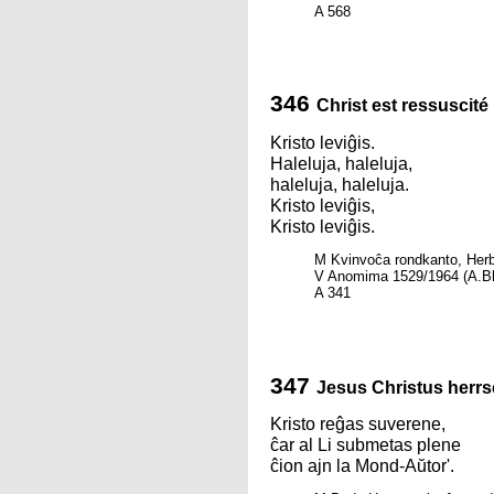
A 568
346
Christ est ressuscité
Kristo leviĝis.
Haleluja, haleluja,
haleluja, haleluja.
Kristo leviĝis,
Kristo leviĝis.
M Kvinvoĉa rondkanto, Herb
V Anomima 1529/1964 (A.Bh
A 341
347
Jesus Christus herrs
Kristo reĝas suverene,
ĉar al Li submetas plene
ĉion ajn la Mond-Aŭtor'.