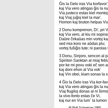
Ĝis la ĉielo iras Via korfavor'
kaj Via vero atingas ĝis la nu
Via justeco estas kiel montoj
kaj Viaj juĝoj kiel la mar'.
Homon kaj bruton helpas Via
2 Donu komprenon, Di', pri Vi
kaj Via vero, al kiu mi sopira
Daŭre ĉirkaŭas min vortoj kaj
sed mia koro ne aŭdas plu;
vortoj fuŝiĝis tute; ni parolas 
3 Donu, Sinjoro, sencon al pa
Spiriton Sanktan al miaj febl
por ke mi povu voki eĉ sen a
kaj doni eĥon al Via vok'
kaj Vin obei, kiam sonas la s
4 Ĝis la ĉielo iras Via kor-fav
kaj Via vero atingas ĝis la nu
Viaj flugiloj donas al ni ŝirm
la vivo-fonto estas ĉe Vi,
kaj nur en Via lum´ la lumon 
M Rolf Schweizer 1965