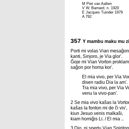
M Piet van Aalten
V W. Barnard, n. 1920
E Jacques Tuinder 1979
A 792
357
Y mambu maku mu zi
Porti mi volas Vian mesaĝon
kanti, Sinjoro, je Via glor'.
Ĝoje mi Vian Vorton proklam
saĝon por homa kor'.
El mia vivo, per Via Vor
disen radiu Dia la am'.
Tra mia vivo, per Via Vo
venu la vivo-pan'.
2 Se mia vivo kaŝas la Vorto
kaŝas la fonton mi de ĉi viv',
kiun Jesuo venis malkaŝi,
kiam homiĝis Li. / El mia ..
3 Dio, ni spertu Vian Spiriton