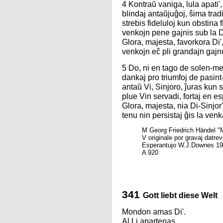
4 Kontraŭ vaniga, lula apati',
blindaj antaŭjuĝoj, ŝima tradi
strebis fideluloj kun obstina fi
venkojn pene gajnis sub la D
Glora, majesta, favorkora Di'
venkojn eĉ pli grandajn gajnu
5 Do, ni en tago de solen-me
dankaj pro triumfoj de pasint-
antaŭ Vi, Sinjoro, ĵuras kun s
plue Vin servadi, fortaj en es
Glora, majesta, nia Di-Sinjor'
tenu nin persistaj ĝis la venk
M Georg Friedrich Händel 
V originale por gravaj datre
Esperantujo W.J.Downes 1
A 920
341
Gott liebt diese Welt
Mondon amas Di'.
Al Li apartenas