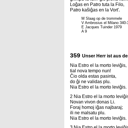
Loĝas en Patro tuta la Filo,
Patro kaŝiĝas en la Vort'.
M Slaag op de trommele
V Ambrosius el Milano 340-
E Jacques Tuinder 1979
A 9
359
Unser Herr ist aus d
Nia Estro el la morto leviĝis,
tial nova tempo nun!
Ĉio olda estas pasinta,
do ĝi ne validas plu.
Nia Estro el la morto leviĝis.
2 Nia Estro el la morto leviĝi
Novan vivon donas Li.
Foraj homoj iĝas najbaraj;
ili ne malsatu plu.
Nia Estro el la morto leviĝis.
3 Nia Estro el la morto leviĝi