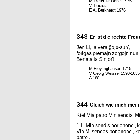
M Dieter Druschel 1976
V Tradicia
E A. Burkhardt 1976
343
Er ist die rechte Fr
Jen Li, la vera ĝojo-sun',
forigas premajn zorgojn nun.
Benata la Sinjor'!
M Freylinghausen 1715
V Georg Weissel 1590-1635
A 180
344
Gleich wie mich mein
Kiel Mia patro Min sendis, Mi
1 Li Min sendis por anonci, k
Vin Mi sendas por anonci, ke 
patro ...