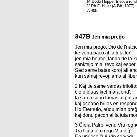
M Bodo Hoppe, trivoĉa rond
V Ph.F. Hiller (A.Bh. 1977)
A 405
347B
Jen mia preĝo
Jen mia preĝo, Dio de l'nacio
ke venu paco al la tuta ter';
jen mia hejmo, lando de la k
sanktejo mia, revo kaj esper'
Sed same batas koroj alilan
kun samaj revoj, amo al liber
2 Kaj tie same verdas trifolio
ĉielo bluas kiel mara ond'.
la sama suno lumas al pin-ar
kaj oceano brilas en respond
Ho Eternulo, aŭdu mian pre
kaj donu pacon al la tuta mon
3 Ĉiela Patro, venu Via regn
Tra l'tuta tero regu Via leĝ'.
En unueco ĉiuj Vin servadu,