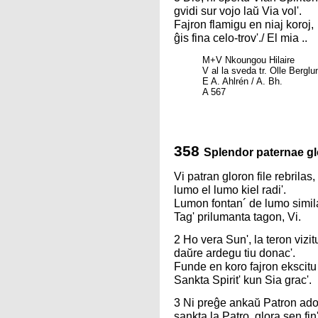
gvidi sur vojo laŭ Via vol'.
Fajron flamigu en niaj koroj,
ĝis fina celo-trov'./ El mia ..
M+V Nkoungou Hilaire
V al la sveda tr. Olle Berglu
E A. Ahlrén / A. Bh.
A 567
358
Splendor paternae gl
Vi patran gloron file rebrilas,
lumo el lumo kiel radi'.
Lumon fontan´ de lumo simil
Tag' prilumanta tagon, Vi.
2 Ho vera Sun', la teron vizit
daŭre ardegu tiu donac'.
Funde en koro fajron ekscitu
Sankta Spirit' kun Sia grac'.
3 Ni preĝe ankaŭ Patron ado
sankta la Patro, glora sen fin'