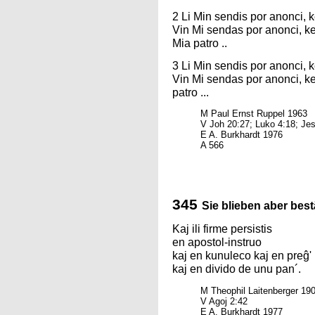
2 Li Min sendis por anonci, k
Vin Mi sendas por anonci, ke 
Mia patro ..
3 Li Min sendis por anonci, k
Vin Mi sendas por anonci, ke 
patro ...
M Paul Ernst Ruppel 1963
V Joh 20:27; Luko 4:18; Jes
E A. Burkhardt 1976
A 566
345
Sie blieben aber bes
Kaj ili firme persistis
en apostol-instruo
kaj en kunuleco kaj en preĝ'
kaj en divido de unu pan´.
M Theophil Laitenberger 19
V Agoj 2:42
E A. Burkhardt 1977