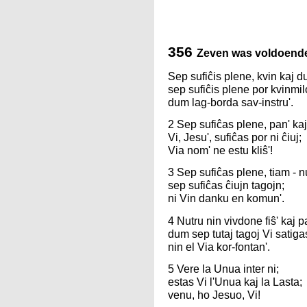
356
Zeven was voldoend
Sep sufiĉis plene, kvin kaj d
sep sufiĉis plene por kvinmil
dum lag-borda sav-instru'.
2 Sep sufiĉas plene, pan' kaj 
Vi, Jesu', sufiĉas por ni ĉiuj;
Via nom' ne estu kliŝ'!
3 Sep sufiĉas plene, tiam - n
sep sufiĉas ĉiujn tagojn;
ni Vin danku en komun'.
4 Nutru nin vivdone fiŝ' kaj p
dum sep tutaj tagoj Vi satiga
nin el Via kor-fontan'.
5 Vere la Unua inter ni;
estas Vi l'Unua kaj la Lasta;
venu, ho Jesuo, Vi!