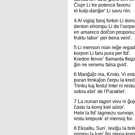
Ĉiujn Li tre potence favoru:
el kulp-danĝer' Li savu nin.
4 Al viglaj faroj forton Li donu
denton elrompu Li de l'serpen
en amareco dolĉon proponu;
fruktu labor´ per bena vent'.
5 Li menson nian reĝe regad
korpon Li faru pura per fid'.
Kredon fervor´ flamanta fleg
ĝin ne venenu falsa gvid'.
6 Manĝaĵo nia, Kristo, Vi est
puran trinkaĵon ĉerpu la kred'
Trinku kaj festu! Inter ni restu
sobra ebri' de l'Paraklet'.
7 La nunan tagon vivu ni ĝoj
ĉastu la koroj kiel aŭror'.
Hele la fid' tagmezu survoje;
restu krepusk' el mensoj for.
8 Eksaltu, Sun', leviĝu la bril
grimpu la lum' ĝis plena komf